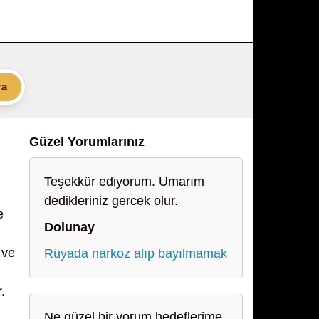
ra
Güzel Yorumlarınız
Teşekkür ediyorum. Umarım
dedikleriniz gercek olur.
e
Dolunay
 ve
Rüyada narkoz alıp bayılmamak
.
Ne güzel bir yorum hedeflerime