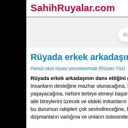
SahihRuyalar.com
Rüyada erkek arkadaşın
Henüz okur rüyası yorumlanmadı (Rüyanı Yaz)
Rüyada erkek arkadaşının dans ettiğini
insanların desteğine mazhar olunacağına, 
yaşayacağına, nefsini terbiye etmeyi başara
aile bireylerini üzecek ve eldeki imkanları
bu durumun rakipleri çok sevindireceğine, b
düşmanların varlığına ve onların üstesinde