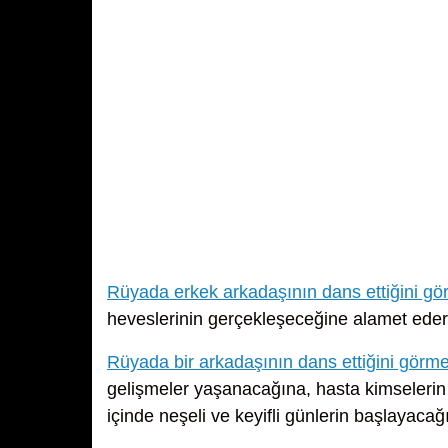
Rüyada erkek arkadaşının dans ettiğini g
heveslerinin gerçekleşeceğine alamet eder
Rüyada bir arkadaşının dans ettiğini görm
gelişmeler yaşanacağına, hasta kimselerin iy
içinde neşeli ve keyifli günlerin başlayacağı