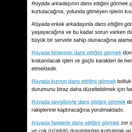
Rüyada arkadaşının dans ettiğini görmek
ç
kurtulacağına, yolunda gitmeyen işlerin kı
Rüyada erkek arkadaşınla dans ettiğini g
yaşayacağına ve bu kadar sorun varken da
büyük bir servete sahip olunacağına alame
Rüyada birilerinin dans ettiğini görmek
düny
kıskanılacak işleri ve güçlü karakteri ile h
etmektedir.
Rüyada kızının dans ettiğini görmek
bolluk
durumunu biraz daha düzeltebilmek için far
Rüyada sevgilisiyle dans ettiğini görmek
da
rakiplerine kaptıracağına yorulmaktadır.
Rüyada farelerin dans ettiğini görmek
zor z
ve çok üzüntülü durumlardan kurtulmak ve 