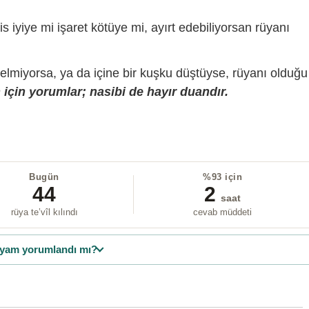
is iyiye mi işaret kötüye mi, ayırt edebiliyorsan rüyanı
gelmiyorsa, ya da içine bir kuşku düştüyse, rüyanı olduğu
için yorumlar; nasibi de hayır duandır.
Bugün
%93 için
44
2
saat
rüya te’vîl kılındı
cevab müddeti
yam yorumlandı mı?