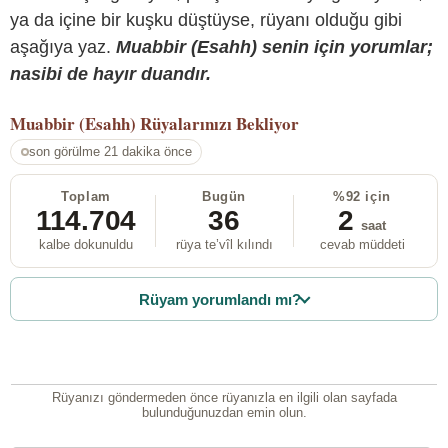
ya da içine bir kuşku düştüyse, rüyanı olduğu gibi
aşağıya yaz.
Muabbir (Esahh) senin için yorumlar;
nasibi de hayır duandır.
Muabbir (Esahh)
Rüyalarınızı Bekliyor
son görülme 21 dakika önce
Toplam
Bugün
%92 için
114.704
36
2
saat
kalbe dokunuldu
rüya te’vîl kılındı
cevab müddeti
Rüyam yorumlandı mı?
Rüyanızı göndermeden önce rüyanızla en ilgili olan sayfada
bulunduğunuzdan emin olun.