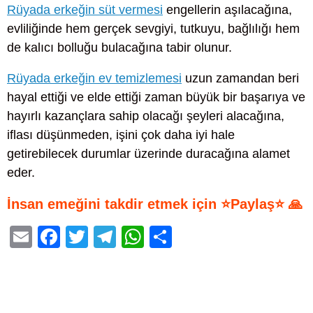
Rüyada erkeğin süt vermesi
engellerin aşılacağına,
evliliğinde hem gerçek sevgiyi, tutkuyu, bağlılığı hem
de kalıcı bolluğu bulacağına tabir olunur.
Rüyada erkeğin ev temizlemesi
uzun zamandan beri
hayal ettiği ve elde ettiği zaman büyük bir başarıya ve
hayırlı kazançlara sahip olacağı şeyleri alacağına,
iflası düşünmeden, işini çok daha iyi hale
getirebilecek durumlar üzerinde duracağına alamet
eder.
İnsan emeğini takdir etmek için ⭐Paylaş⭐ 🙏
E
F
T
T
W
S
m
a
wi
el
h
h
ail
c
tt
e
at
ar
e
er
gr
s
e