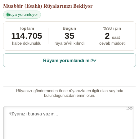
Muabbir (Esahh)
Rüyalarınızı Bekliyor
rüya yorumluyor
Toplam
Bugün
%93 için
114.705
35
2
saat
kalbe dokunuldu
rüya te’vîl kılındı
cevab müddeti
Rüyam yorumlandı mı?
Rüyanızı göndermeden önce rüyanızla en ilgili olan sayfada
bulunduğunuzdan emin olun.
1000