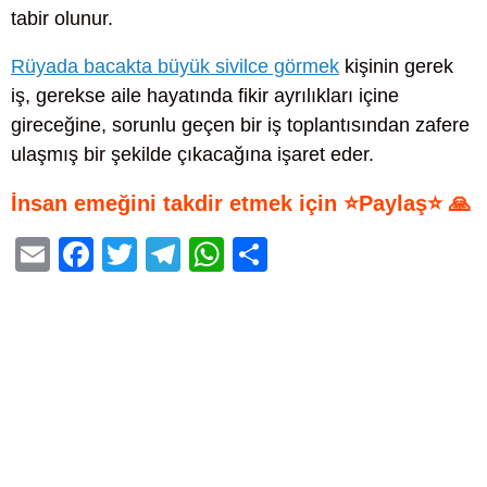
tabir olunur.
Rüyada bacakta büyük sivilce görmek
kişinin gerek
iş, gerekse aile hayatında fikir ayrılıkları içine
gireceğine, sorunlu geçen bir iş toplantısından zafere
ulaşmış bir şekilde çıkacağına işaret eder.
İnsan emeğini takdir etmek için ⭐Paylaş⭐ 🙏
E
F
T
T
W
S
m
a
wi
el
h
h
ail
c
tt
e
at
ar
e
er
gr
s
e
b
a
A
o
m
p
o
p