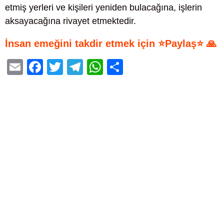
etmiş yerleri ve kişileri yeniden bulacağına, işlerin
aksayacağına rivayet etmektedir.
İnsan emeğini takdir etmek için ⭐Paylaş⭐ 🙏
E
F
T
T
W
S
m
a
wi
el
h
h
ail
c
tt
e
at
ar
e
er
gr
s
e
b
a
A
o
m
p
o
p
k