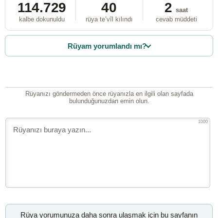
114.729
40
2
saat
kalbe dokunuldu
rüya te’vîl kılındı
cevab müddeti
Rüyam yorumlandı mı?
Rüyanızı göndermeden önce rüyanızla en ilgili olan sayfada
bulunduğunuzdan emin olun.
1000
Rüya yorumunuza daha sonra ulaşmak için bu sayfanın