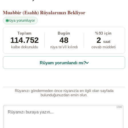
Muabbir (Esahh)
Rüyalarınızı Bekliyor
rüya yorumluyor
Toplam
Bugün
%93 için
114.752
48
2
saat
kalbe dokunuldu
rüya te’vîl kılındı
cevab müddeti
Rüyam yorumlandı mı?
Rüyanızı göndermeden önce rüyanızla en ilgili olan sayfada
bulunduğunuzdan emin olun.
1000