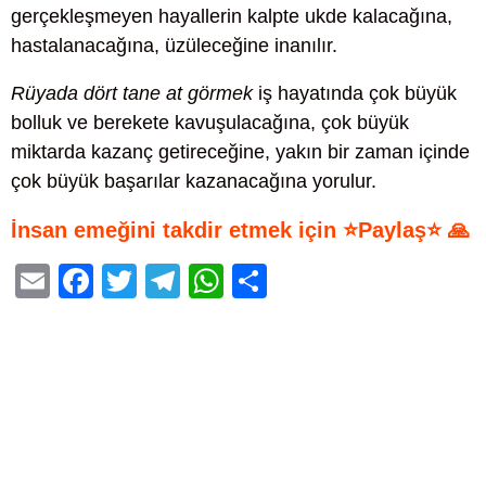
gerçekleşmeyen hayallerin kalpte ukde kalacağına,
hastalanacağına, üzüleceğine inanılır.
Rüyada dört tane at görmek
iş hayatında çok büyük
bolluk ve berekete kavuşulacağına, çok büyük
miktarda kazanç getireceğine, yakın bir zaman içinde
çok büyük başarılar kazanacağına yorulur.
İnsan emeğini takdir etmek için ⭐Paylaş⭐ 🙏
E
F
T
T
W
S
m
a
wi
el
h
h
ail
c
tt
e
at
ar
e
er
gr
s
e
b
a
A
o
m
p