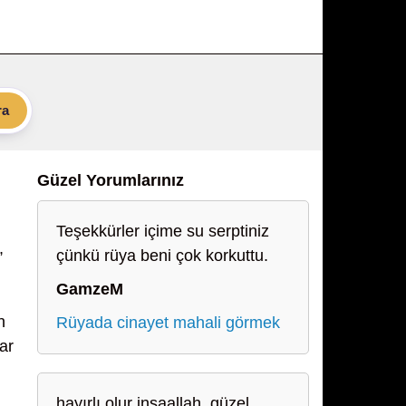
ra
Güzel Yorumlarınız
Teşekkürler içime su serptiniz
,
çünkü rüya beni çok korkuttu.
GamzeM
n
Rüyada cinayet mahali görmek
ar
hayırlı olur inşaallah, güzel