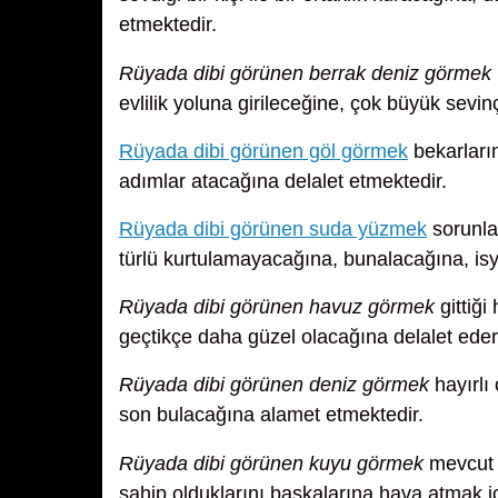
etmektedir.
Rüyada dibi görünen berrak deniz görmek
evlilik yoluna girileceğine, çok büyük sevin
Rüyada dibi görünen göl görmek
bekarları
adımlar atacağına delalet etmektedir.
Rüyada dibi görünen suda yüzmek
sorunla
türlü kurtulamayacağına, bunalacağına, isy
Rüyada dibi görünen havuz görmek
gittiği
geçtikçe daha güzel olacağına delalet eder
Rüyada dibi görünen deniz görmek
hayırlı 
son bulacağına alamet etmektedir.
Rüyada dibi görünen kuyu görmek
mevcut i
sahip olduklarını başkalarına hava atmak iç