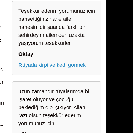
Teşekkür ederim yorumunuz için
bahsettiğiniz hane aile
hanesimidir şuanda farklı bir
r.
sehirdeyim ailemden uzakta
k
yaşıyorum tesekkurler
Oktay
Rüyada kirpi ve kedi görmek
r.
gün
uzun zamandır rüyalarımda bi
işaret oluyor ve çocuğu
ın
beklediğim gibi çıkıyor. Allah
razı olsun teşekkür ederim
yorumunuz için
a,