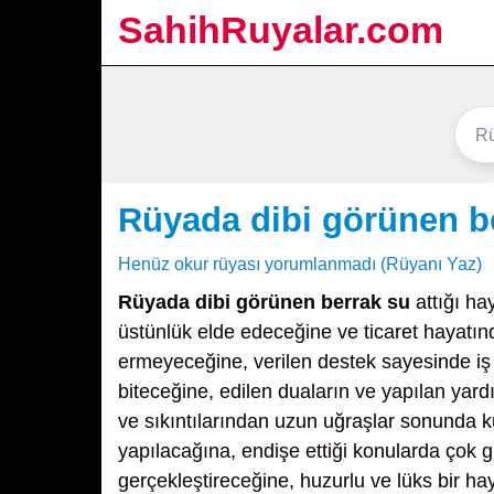
SahihRuyalar.com
Rüyada dibi görünen b
Henüz okur rüyası yorumlanmadı (Rüyanı Yaz)
Rüyada dibi görünen berrak su
attığı ha
üstünlük elde edeceğine ve ticaret hayatında
ermeyeceğine, verilen destek sayesinde iş
biteceğine, edilen duaların ve yapılan yard
ve sıkıntılarından uzun uğraşlar sonunda k
yapılacağına, endişe ettiği konularda çok gü
gerçekleştireceğine, huzurlu ve lüks bir h