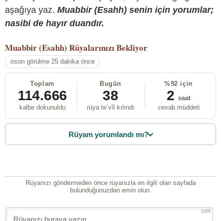
aşağıya yaz.
Muabbir (Esahh) senin için yorumlar;
nasibi de hayır duandır.
Muabbir (Esahh)
Rüyalarınızı Bekliyor
son görülme 25 dakika önce
Toplam
Bugün
%92 için
114.666
38
2
saat
kalbe dokunuldu
rüya te’vîl kılındı
cevab müddeti
Rüyam yorumlandı mı?
Rüyanızı göndermeden önce rüyanızla en ilgili olan sayfada
bulunduğunuzdan emin olun.
1000