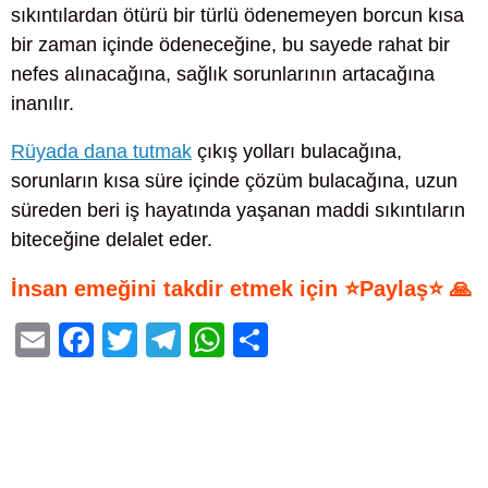
sıkıntılardan ötürü bir türlü ödenemeyen borcun kısa
bir zaman içinde ödeneceğine, bu sayede rahat bir
nefes alınacağına, sağlık sorunlarının artacağına
inanılır.
Rüyada dana tutmak
çıkış yolları bulacağına,
sorunların kısa süre içinde çözüm bulacağına, uzun
süreden beri iş hayatında yaşanan maddi sıkıntıların
biteceğine delalet eder.
İnsan emeğini takdir etmek için ⭐Paylaş⭐ 🙏
E
F
T
T
W
S
m
a
wi
el
h
h
ail
c
tt
e
at
ar
e
er
gr
s
e
b
a
A