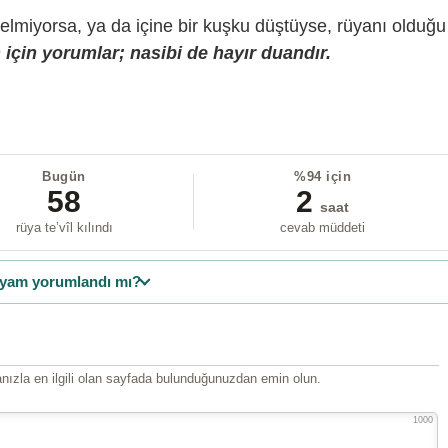
gelmiyorsa, ya da içine bir kuşku düştüyse, rüyanı olduğu
için yorumlar; nasibi de hayır duandır.
Bugün
%94 için
58
2
saat
rüya te’vîl kılındı
cevab müddeti
yam yorumlandı mı?
ızla en ilgili olan sayfada bulunduğunuzdan emin olun.
1000