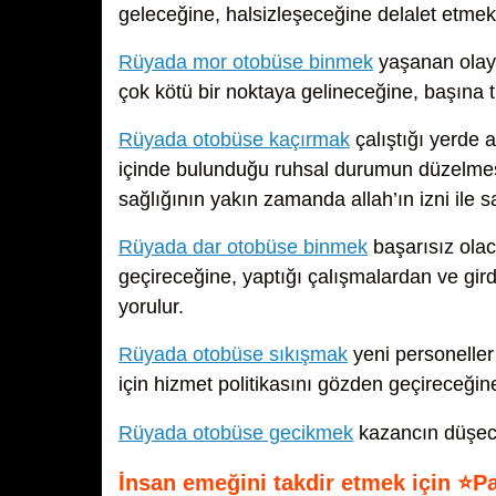
geleceğine, halsizleşeceğine delalet etmekt
Rüyada mor otobüse binmek
yaşanan olayl
çok kötü bir noktaya gelineceğine, başına tü
Rüyada otobüse kaçırmak
çalıştığı yerde a
içinde bulunduğu ruhsal durumun düzelmesi
sağlığının yakın zamanda allah’ın izni ile s
Rüyada dar otobüse binmek
başarısız olac
geçireceğine, yaptığı çalışmalardan ve gir
yorulur.
Rüyada otobüse sıkışmak
yeni personeller
için hizmet politikasını gözden geçireceğine
Rüyada otobüse gecikmek
kazancın düşeceğ
İnsan emeğini takdir etmek için ⭐P