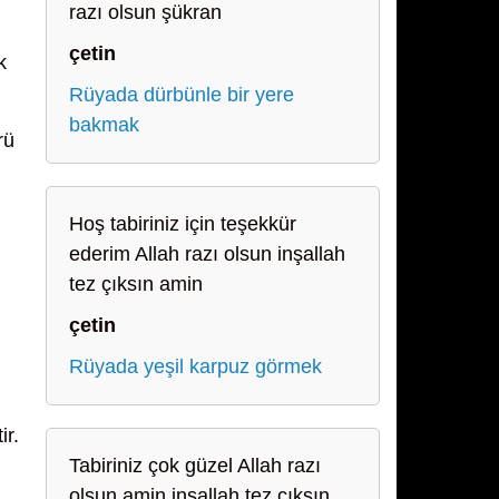
razı olsun şükran
çetin
k
Rüyada dürbünle bir yere
bakmak
rü
Hoş tabiriniz için teşekkür
ederim Allah razı olsun inşallah
tez çıksın amin
çetin
Rüyada yeşil karpuz görmek
ir.
Tabiriniz çok güzel Allah razı
olsun amin inşallah tez çıksın