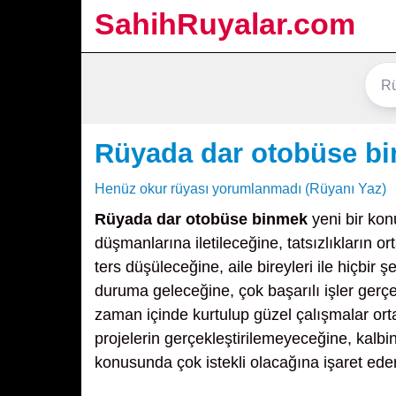
SahihRuyalar.com
Rüyada dar otobüse b
Henüz okur rüyası yorumlanmadı (Rüyanı Yaz)
Rüyada dar otobüse binmek
yeni bir konu
düşmanlarına iletileceğine, tatsızlıkların 
ters düşüleceğine, aile bireyleri ile hiçb
duruma geleceğine, çok başarılı işler gerçe
zaman içinde kurtulup güzel çalışmalar o
projelerin gerçekleştirilemeyeceğine, kalb
konusunda çok istekli olacağına işaret eder