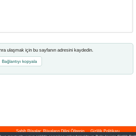
a ulaşmak için bu sayfanın adresini kaydedin.
Bağlantıyı kopyala
Sahih Rüyalar: Rüyaların Dilini Öğrenin
Gizlilik Politikası