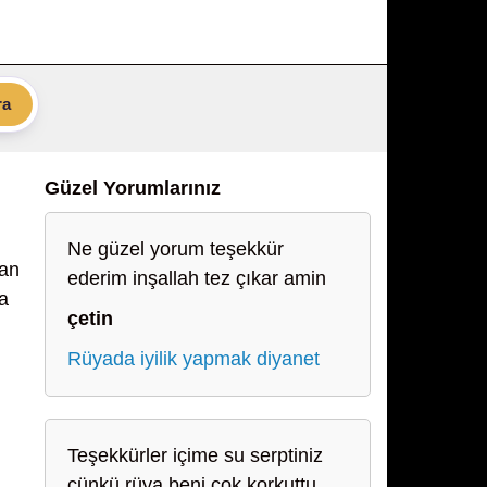
ra
Güzel Yorumlarınız
Ne güzel yorum teşekkür
dan
ederim inşallah tez çıkar amin
la
çetin
Rüyada iyilik yapmak diyanet
Teşekkürler içime su serptiniz
çünkü rüya beni çok korkuttu.