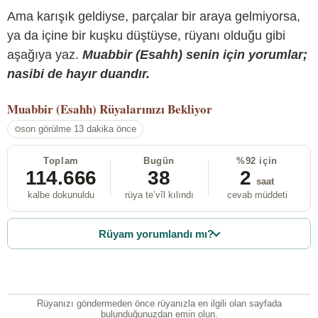
Ama karışık geldiyse, parçalar bir araya gelmiyorsa,
ya da içine bir kuşku düştüyse, rüyanı olduğu gibi
aşağıya yaz.
Muabbir (Esahh) senin için yorumlar;
nasibi de hayır duandır.
Muabbir (Esahh)
Rüyalarınızı Bekliyor
son görülme 13 dakika önce
Toplam
Bugün
%92 için
114.666
38
2
saat
kalbe dokunuldu
rüya te’vîl kılındı
cevab müddeti
Rüyam yorumlandı mı?
Rüyanızı göndermeden önce rüyanızla en ilgili olan sayfada
bulunduğunuzdan emin olun.