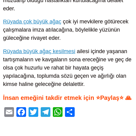
muzdarip olduğu hastalıktan kurtulacağına delalet
eder.
Rüyada çok büyük ağaç
çok iyi mevkilere götürecek
çalışmalara imza atılacağına, böylelikle yüzünün
güleceğine rivayet eder.
Rüyada büyük ağaç kesilmesi
ailesi içinde yaşanan
tartışmaların ve kavgaların sona ereceğine ve geç de
olsa çok huzurlu ve rahat bir hayata geçiş
yapılacağına, toplumda sözü geçen ve ağırlığı olan
kimse haline geleceğine delalettir.
İnsan emeğini takdir etmek için ⭐Paylaş⭐ 🙏
E
F
T
T
W
S
m
a
wi
el
h
h
ail
c
tt
e
at
ar