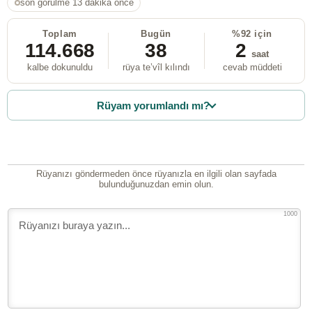
son görülme 13 dakika önce
Toplam
Bugün
%92 için
114.668
38
2
saat
kalbe dokunuldu
rüya te’vîl kılındı
cevab müddeti
Rüyam yorumlandı mı?
Rüyanızı göndermeden önce rüyanızla en ilgili olan sayfada
bulunduğunuzdan emin olun.
1000