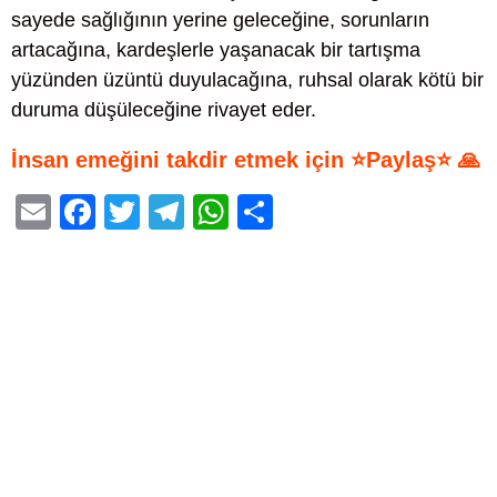
sayede sağlığının yerine geleceğine, sorunların
artacağına, kardeşlerle yaşanacak bir tartışma
yüzünden üzüntü duyulacağına, ruhsal olarak kötü bir
duruma düşüleceğine rivayet eder.
İnsan emeğini takdir etmek için ⭐Paylaş⭐ 🙏
E
F
T
T
W
S
m
a
wi
el
h
h
ail
c
tt
e
at
ar
e
er
gr
s
e
b
a
A
o
m
p
o
p
k