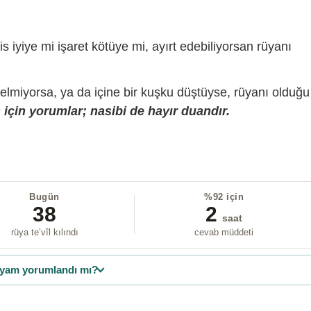
is iyiye mi işaret kötüye mi, ayırt edebiliyorsan rüyanı
gelmiyorsa, ya da içine bir kuşku düştüyse, rüyanı olduğu
için yorumlar; nasibi de hayır duandır.
Bugün
%92 için
38
2
saat
rüya te’vîl kılındı
cevab müddeti
yam yorumlandı mı?