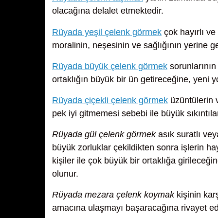
olacağına delalet etmektedir.
Rüyada yeşil çelenk görmek
çok hayırlı ve
moralinin, neşesinin ve sağlığının yerine g
Rüyada büyük çelenk görmek
sorunlarının 
ortaklığın büyük bir ün getireceğine, yeni y
Rüyada çiçekli çelenk görmek
üzüntülerin 
pek iyi gitmemesi sebebi ile büyük sıkıntıl
Rüyada gül çelenk görmek
asık suratlı vey
büyük zorluklar çekildikten sonra işlerin hay
kişiler ile çok büyük bir ortaklığa girilec
olunur.
Rüyada mezara çelenk koymak
kişinin ka
amacına ulaşmayı başaracağına rivayet ed