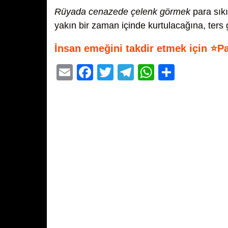
Rüyada cenazede çelenk görmek
para sıkı
yakın bir zaman içinde kurtulacağına, ters 
İnsan emeğini takdir etmek için ⭐P
E
F
T
T
W
S
m
a
wi
el
h
h
ail
c
tt
e
at
ar
e
er
gr
s
e
b
a
A
o
m
p
o
p
k