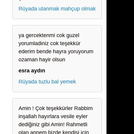
Rüyada utanmak mahçup olmak
ya gercektenmi cok guzel
yorumladiniz cok teşekkür
ederim bende hayra yoruyorum
ozaman hayir olsun
esra aydın
Rüyada tuzlu bal yemek
Amin ! Çok teşekkürler Rabbim
inşallah hayırlara vesile eyler
dediğiniz gibi Amin! Rahmetli
olan annem bizde kendisi için