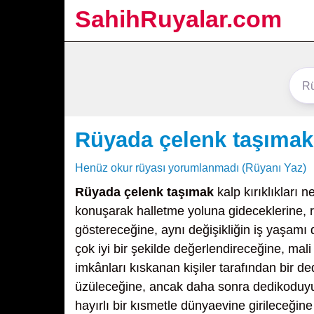
SahihRuyalar.com
Rüyada çelenk taşımak
Henüz okur rüyası yorumlanmadı (Rüyanı Yaz)
Rüyada çelenk taşımak
kalp kırıklıkları ne
konuşarak halletme yoluna gideceklerine, rü
göstereceğine, aynı değişikliğin iş yaşamı 
çok iyi bir şekilde değerlendireceğine, mali
imkânları kıskanan kişiler tarafından bir
üzüleceğine, ancak daha sonra dedikoduyu ç
hayırlı bir kısmetle dünyaevine girileceğin