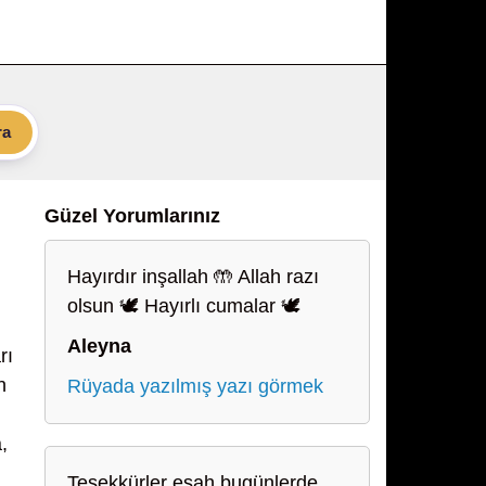
ra
Güzel Yorumlarınız
Hayırdır inşallah 🤲 Allah razı
olsun 🕊️ Hayırlı cumalar 🕊️
Aleyna
rı
n
Rüyada yazılmış yazı görmek
,
Teşekkürler esah bugünlerde