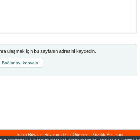
a ulaşmak için bu sayfanın adresini kaydedin.
Bağlantıyı kopyala
Sahih Rüyalar: Rüyaların Dilini Öğrenin
Gizlilik Politikası