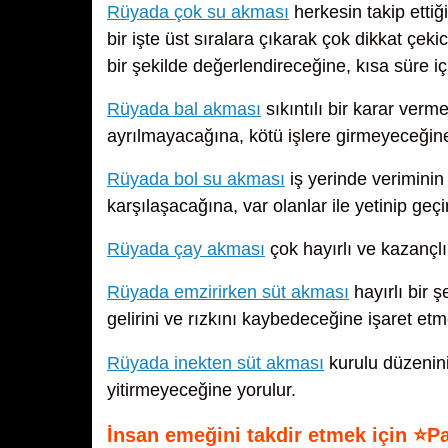
Rüyada çok su akması
herkesin takip ettiği
bir işte üst sıralara çıkarak çok dikkat çeki
bir şekilde değerlendireceğine, kısa süre 
Rüyada bal akması
sıkıntılı bir karar ver
ayrılmayacağına, kötü işlere girmeyeceğine
Rüyada bol su akması
iş yerinde veriminin
karşılaşacağına, var olanlar ile yetinip ge
Rüyada çay akması
çok hayırlı ve kazançlı 
Rüyada emzirirken süt akması
hayırlı bir ş
gelirini ve rızkını kaybedeceğine işaret etm
Rüyada inekten süt akması
kurulu düzenin
yitirmeyeceğine yorulur.
İnsan emeğini takdir etmek için ⭐P