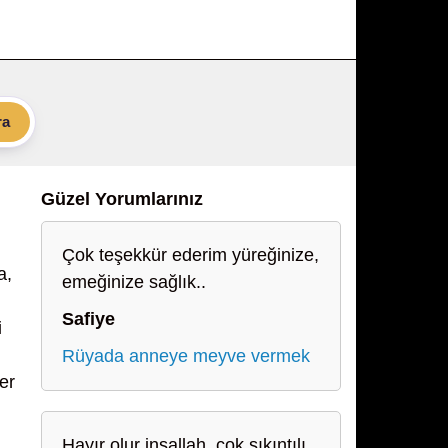
ra
Güzel Yorumlarınız
Çok teşekkür ederim yüreğinize,
a,
emeğinize sağlık..
Safiye
i
Rüyada anneye meyve vermek
er
Hayır olur inşallah, çok sıkıntılı