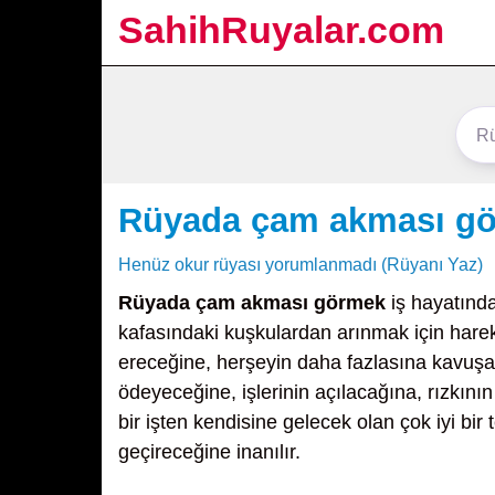
SahihRuyalar.com
Rüyada çam akması g
Henüz okur rüyası yorumlanmadı (Rüyanı Yaz)
Rüyada çam akması görmek
iş hayatında
kafasındaki kuşkulardan arınmak için hare
ereceğine, herşeyin daha fazlasına kavuşac
ödeyeceğine, işlerinin açılacağına, rızkın
bir işten kendisine gelecek olan çok iyi bir
geçireceğine inanılır.