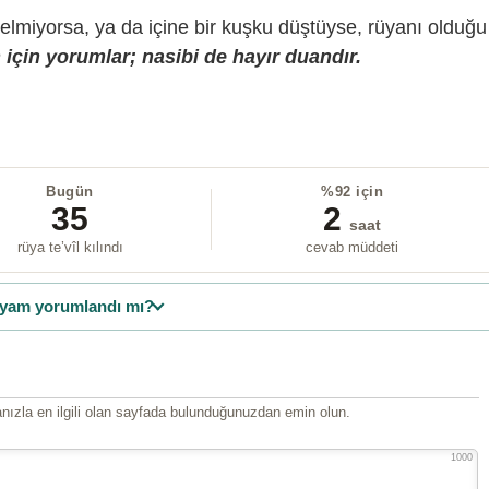
gelmiyorsa, ya da içine bir kuşku düştüyse, rüyanı olduğu
için yorumlar; nasibi de hayır duandır.
Bugün
%92 için
35
2
saat
rüya te’vîl kılındı
cevab müddeti
yam yorumlandı mı?
ızla en ilgili olan sayfada bulunduğunuzdan emin olun.
1000