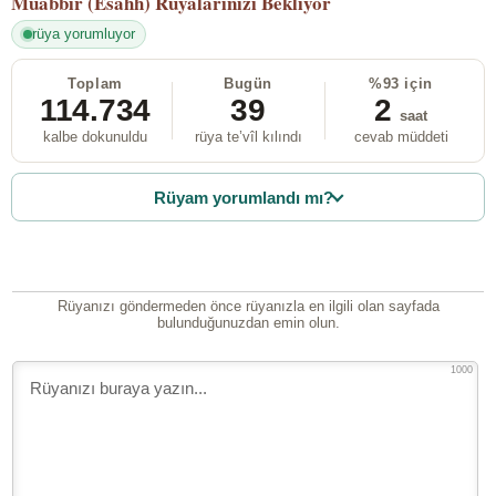
Muabbir (Esahh)
Rüyalarınızı Bekliyor
rüya yorumluyor
Toplam
Bugün
%93 için
114.734
39
2
saat
kalbe dokunuldu
rüya te’vîl kılındı
cevab müddeti
Rüyam yorumlandı mı?
Rüyanızı göndermeden önce rüyanızla en ilgili olan sayfada
bulunduğunuzdan emin olun.
1000