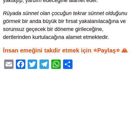
yaklaşıp, yardım edeceğine alamet eder.
Rüyada sünnet olan çocuğun tekrar sünnet olduğunu
görmek
bir anda büyük bir fırsat yakalanılacağına ve
sorunsuz geçecek bir döneme girileceğine,
dertlerinden kurtulacağına alamet etmektedir.
İnsan emeğini takdir etmek için ⭐Paylaş⭐ 🙏
E
F
T
T
W
S
m
a
wi
el
h
h
ail
c
tt
e
at
ar
e
er
gr
s
e
b
a
A
o
m
p
o
p
k