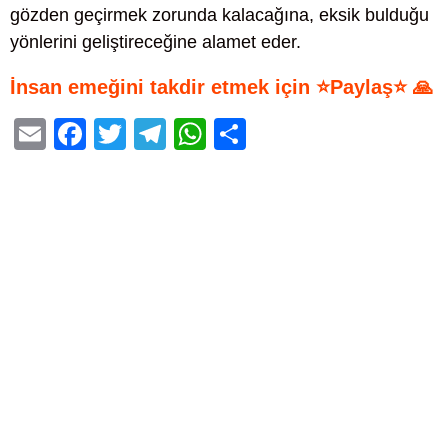
gözden geçirmek zorunda kalacağına, eksik bulduğu
yönlerini geliştireceğine alamet eder.
İnsan emeğini takdir etmek için ⭐Paylaş⭐ 🙏
E
F
T
T
W
S
m
a
wi
el
h
h
ail
c
tt
e
at
ar
e
er
gr
s
e
b
a
A
o
m
p
o
p
k