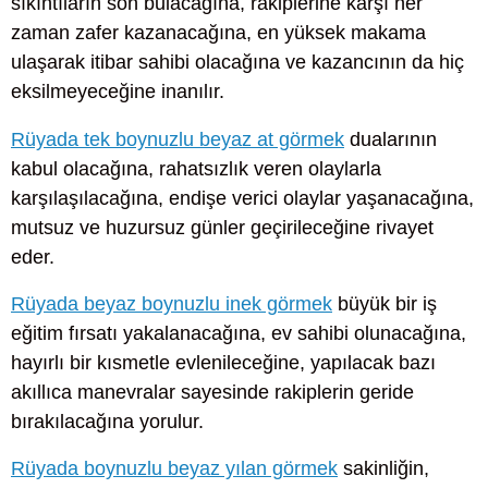
sıkıntıların son bulacağına, rakiplerine karşı her
zaman zafer kazanacağına, en yüksek makama
ulaşarak itibar sahibi olacağına ve kazancının da hiç
eksilmeyeceğine inanılır.
Rüyada tek boynuzlu beyaz at görmek
dualarının
kabul olacağına, rahatsızlık veren olaylarla
karşılaşılacağına, endişe verici olaylar yaşanacağına,
mutsuz ve huzursuz günler geçirileceğine rivayet
eder.
Rüyada beyaz boynuzlu inek görmek
büyük bir iş
eğitim fırsatı yakalanacağına, ev sahibi olunacağına,
hayırlı bir kısmetle evlenileceğine, yapılacak bazı
akıllıca manevralar sayesinde rakiplerin geride
bırakılacağına yorulur.
Rüyada boynuzlu beyaz yılan görmek
sakinliğin,