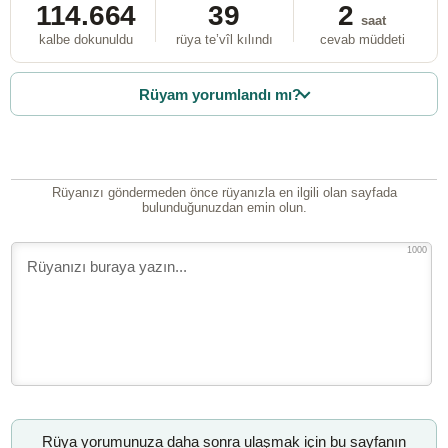
114.664
39
2
saat
kalbe dokunuldu
rüya te’vîl kılındı
cevab müddeti
Rüyam yorumlandı mı?
Rüyanızı göndermeden önce rüyanızla en ilgili olan sayfada
bulunduğunuzdan emin olun.
1000
Rüya yorumunuza daha sonra ulaşmak için bu sayfanın