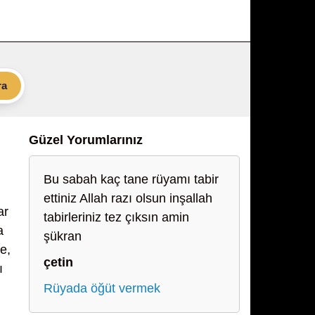
ra
Güzel Yorumlarınız
Bu sabah kaç tane rüyamı tabir
ettiniz Allah razı olsun inşallah
ar
tabirleriniz tez çıksın amin
a
şükran
e,
çetin
ı
Rüyada öğüt vermek