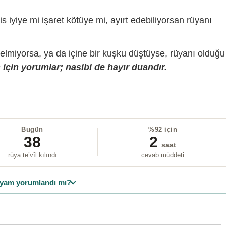
is iyiye mi işaret kötüye mi, ayırt edebiliyorsan rüyanı
gelmiyorsa, ya da içine bir kuşku düştüyse, rüyanı olduğu
için yorumlar; nasibi de hayır duandır.
Bugün
%92 için
38
2
saat
rüya te’vîl kılındı
cevab müddeti
yam yorumlandı mı?