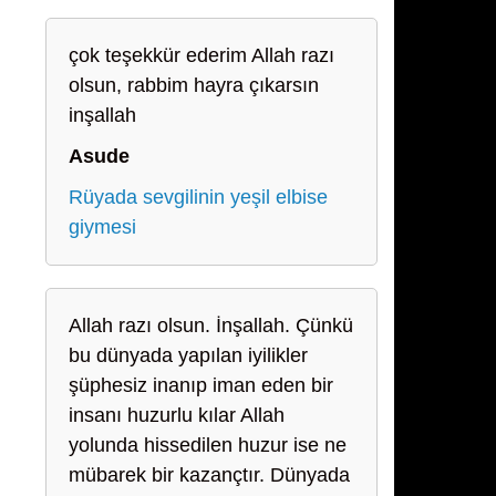
çok teşekkür ederim Allah razı
olsun, rabbim hayra çıkarsın
inşallah
Asude
Rüyada sevgilinin yeşil elbise
giymesi
Allah razı olsun. İnşallah. Çünkü
bu dünyada yapılan iyilikler
şüphesiz inanıp iman eden bir
insanı huzurlu kılar Allah
yolunda hissedilen huzur ise ne
mübarek bir kazançtır. Dünyada