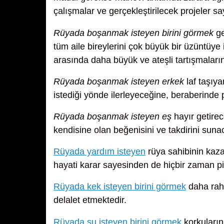
çalışmalar ve gerçekleştirilecek projeler s
Rüyada boşanmak isteyen birini görmek
ge
tüm aile bireylerini çok büyük bir üzüntüye
arasında daha büyük ve ateşli tartışmaların
Rüyada boşanmak isteyen erkek
laf taşıya
istediği yönde ilerleyeceğine, beraberinde
Rüyada boşanmak isteyen eş
hayır getirec
kendisine olan beğenisini ve takdirini suna
Rüyada yardım isteyen
rüya sahibinin kaza
hayati karar sayesinden de hiçbir zaman p
Rüyada kek isteyen birini görmek
daha rah
delalet etmektedir.
Rüyada su isteyen birini görmek
korkuların