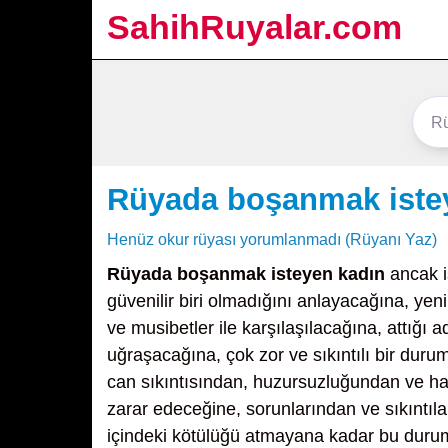
SahihRuyalar.com
Rüyada boşanmak iste
Henüz okur rüyası yorumlanmadı (Rüyanı Yaz)
Rüyada boşanmak isteyen kadın
ancak i
güvenilir biri olmadığını anlayacağına, yen
ve musibetler ile karşılaşılacağına, attığı
uğraşacağına, çok zor ve sıkıntılı bir durum
can sıkıntısından, huzursuzluğundan ve has
zarar edeceğine, sorunlarından ve sıkıntı
içindeki kötülüğü atmayana kadar bu durum