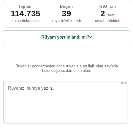
Toplam
Bugün
%93 için
114.735
39
2
saat
kalbe dokunuldu
rüya te’vîl kılındı
cevab müddeti
Rüyam yorumlandı mı?
Rüyanızı göndermeden önce rüyanızla en ilgili olan sayfada
bulunduğunuzdan emin olun.
1000