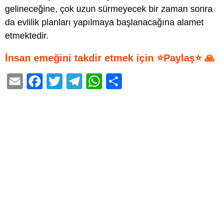
gelineceğine, çok uzun sürmeyecek bir zaman sonra
da evlilik planları yapılmaya başlanacağına alamet
etmektedir.
İnsan emeğini takdir etmek için ⭐Paylaş⭐ 🙏
E
F
T
T
W
S
m
a
wi
el
h
h
ail
c
tt
e
at
ar
e
er
gr
s
e
b
a
A
o
m
p
o
p
k