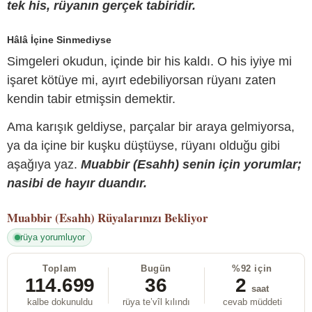
tek his, rüyanın gerçek tabiridir.
Hâlâ İçine Sinmediyse
Simgeleri okudun, içinde bir his kaldı. O his iyiye mi
işaret kötüye mi, ayırt edebiliyorsan rüyanı zaten
kendin tabir etmişsin demektir.
Ama karışık geldiyse, parçalar bir araya gelmiyorsa,
ya da içine bir kuşku düştüyse, rüyanı olduğu gibi
aşağıya yaz.
Muabbir (Esahh) senin için yorumlar;
nasibi de hayır duandır.
Muabbir (Esahh)
Rüyalarınızı Bekliyor
rüya yorumluyor
Toplam
Bugün
%92 için
114.699
36
2
saat
kalbe dokunuldu
rüya te’vîl kılındı
cevab müddeti