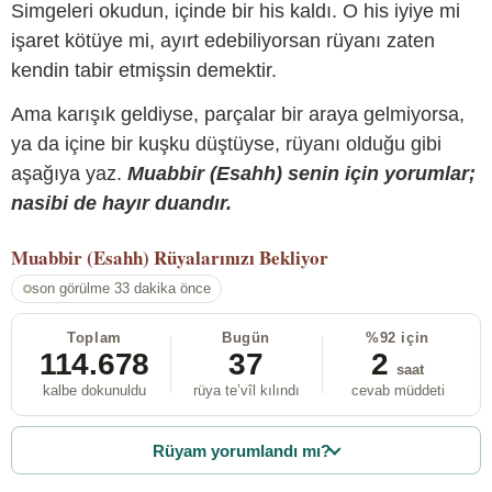
Simgeleri okudun, içinde bir his kaldı. O his iyiye mi
işaret kötüye mi, ayırt edebiliyorsan rüyanı zaten
kendin tabir etmişsin demektir.
Ama karışık geldiyse, parçalar bir araya gelmiyorsa,
ya da içine bir kuşku düştüyse, rüyanı olduğu gibi
aşağıya yaz.
Muabbir (Esahh) senin için yorumlar;
nasibi de hayır duandır.
Muabbir (Esahh)
Rüyalarınızı Bekliyor
son görülme 33 dakika önce
Toplam
Bugün
%92 için
114.678
37
2
saat
kalbe dokunuldu
rüya te’vîl kılındı
cevab müddeti
Rüyam yorumlandı mı?