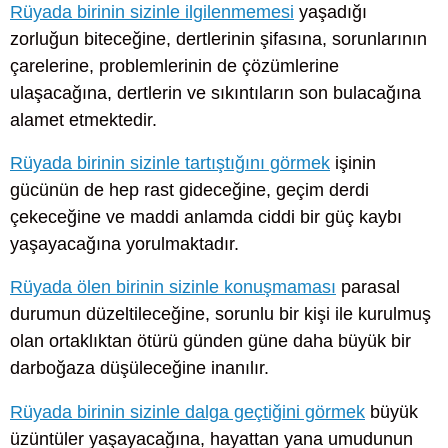
Rüyada birinin sizinle ilgilenmemesi
yaşadığı
zorluğun biteceğine, dertlerinin şifasına, sorunlarının
çarelerine, problemlerinin de çözümlerine
ulaşacağına, dertlerin ve sıkıntıların son bulacağına
alamet etmektedir.
Rüyada birinin sizinle tartıştığını görmek
işinin
gücünün de hep rast gideceğine, geçim derdi
çekeceğine ve maddi anlamda ciddi bir güç kaybı
yaşayacağına yorulmaktadır.
Rüyada ölen birinin sizinle konuşmaması
parasal
durumun düzeltileceğine, sorunlu bir kişi ile kurulmuş
olan ortaklıktan ötürü günden güne daha büyük bir
darboğaza düşüleceğine inanılır.
Rüyada birinin sizinle dalga geçtiğini görmek
büyük
üzüntüler yaşayacağına, hayattan yana umudunun