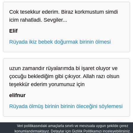
Cok tesekkur ederim. Biraz korkmustum simdi
icim rahatladi. Sevgiler...
Elif
Rüyada ikiz bebek doğurmak birinin ölmesi
uzun zamandır rüyalarımda bi işaret oluyor ve
çocuğu beklediğim gibi çıkıyor. Allah razı olsun
teşekkür ederim yorumunuz için
elifnur
Rüyada ölmüş birinin birinin öleceğini söylemesi
Veri politikasındaki amaçlarla sınırlı ve mevzuata uygun şekilde çerez
konumlandırmaktayız. Detaylar için Gizlilik Politikamızı inceleyebilirsiniz.
Sahih Rüyalar: Rüyaların Dilini Öğrenin
Gizlilik Politikası