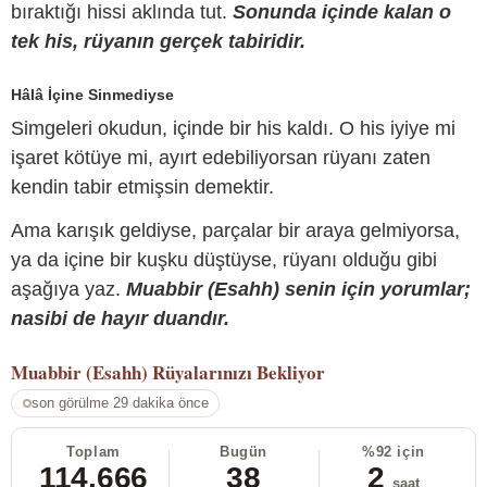
bıraktığı hissi aklında tut.
Sonunda içinde kalan o
tek his, rüyanın gerçek tabiridir.
Hâlâ İçine Sinmediyse
Simgeleri okudun, içinde bir his kaldı. O his iyiye mi
işaret kötüye mi, ayırt edebiliyorsan rüyanı zaten
kendin tabir etmişsin demektir.
Ama karışık geldiyse, parçalar bir araya gelmiyorsa,
ya da içine bir kuşku düştüyse, rüyanı olduğu gibi
aşağıya yaz.
Muabbir (Esahh) senin için yorumlar;
nasibi de hayır duandır.
Muabbir (Esahh)
Rüyalarınızı Bekliyor
son görülme 29 dakika önce
Toplam
Bugün
%92 için
114.666
38
2
saat