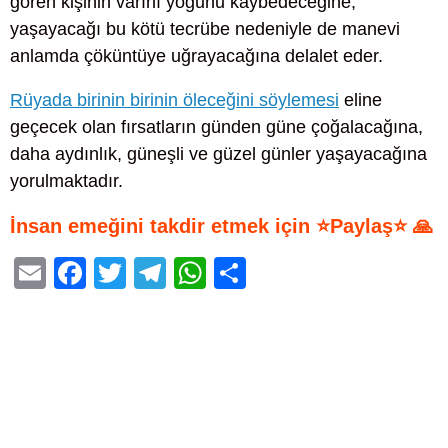
gören kişinin varını yoğunu kaybedeceğine,
yaşayacağı bu kötü tecrübe nedeniyle de manevi
anlamda çöküntüye uğrayacağına delalet eder.
Rüyada birinin birinin öleceğini söylemesi
eline
geçecek olan fırsatların günden güne çoğalacağına,
daha aydınlık, güneşli ve güzel günler yaşayacağına
yorulmaktadır.
İnsan emeğini takdir etmek için ⭐Paylaş⭐ 🙏
E
F
T
T
W
S
m
a
wi
el
h
h
ail
c
tt
e
at
ar
e
er
gr
s
e
b
a
A
o
m
p