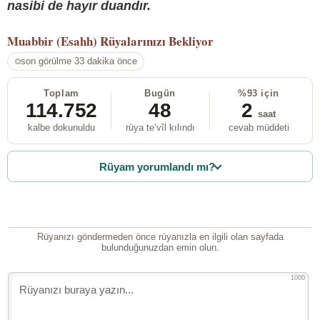
nasibi de hayır duandır.
Muabbir (Esahh)
Rüyalarınızı Bekliyor
son görülme 33 dakika önce
Toplam
Bugün
%93 için
114.752
48
2
saat
kalbe dokunuldu
rüya te’vîl kılındı
cevab müddeti
Rüyam yorumlandı mı?
Rüyanızı göndermeden önce rüyanızla en ilgili olan sayfada
bulunduğunuzdan emin olun.
1000