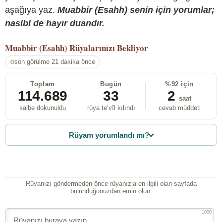
aşağıya yaz.
Muabbir (Esahh) senin için yorumlar;
nasibi de hayır duandır.
Muabbir (Esahh)
Rüyalarınızı Bekliyor
son görülme 21 dakika önce
Toplam
Bugün
%92 için
114.689
33
2
saat
kalbe dokunuldu
rüya te’vîl kılındı
cevab müddeti
Rüyam yorumlandı mı?
Rüyanızı göndermeden önce rüyanızla en ilgili olan sayfada
bulunduğunuzdan emin olun.
1000