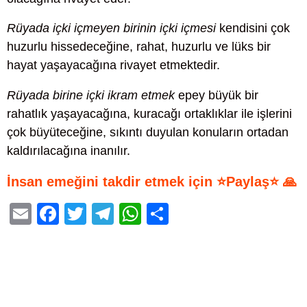
Rüyada içki içmeyen birinin içki içmesi
kendisini çok
huzurlu hissedeceğine, rahat, huzurlu ve lüks bir
hayat yaşayacağına rivayet etmektedir.
Rüyada birine içki ikram etmek
epey büyük bir
rahatlık yaşayacağına, kuracağı ortaklıklar ile işlerini
çok büyüteceğine, sıkıntı duyulan konuların ortadan
kaldırılacağına inanılır.
İnsan emeğini takdir etmek için ⭐Paylaş⭐ 🙏
E
F
T
T
W
S
m
a
wi
el
h
h
ail
c
tt
e
at
ar
e
er
gr
s
e
b
a
A