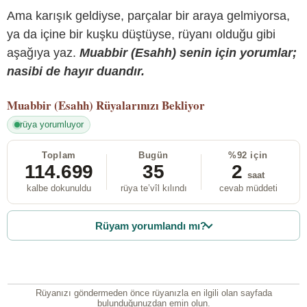
Ama karışık geldiyse, parçalar bir araya gelmiyorsa,
ya da içine bir kuşku düştüyse, rüyanı olduğu gibi
aşağıya yaz.
Muabbir (Esahh) senin için yorumlar;
nasibi de hayır duandır.
Muabbir (Esahh)
Rüyalarınızı Bekliyor
rüya yorumluyor
Toplam
Bugün
%92 için
114.699
35
2
saat
kalbe dokunuldu
rüya te’vîl kılındı
cevab müddeti
Rüyam yorumlandı mı?
Rüyanızı göndermeden önce rüyanızla en ilgili olan sayfada
bulunduğunuzdan emin olun.