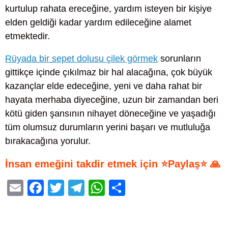
kurtulup rahata ereceğine, yardım isteyen bir kişiye
elden geldiği kadar yardım edileceğine alamet
etmektedir.
Rüyada bir sepet dolusu çilek görmek
sorunların
gittikçe içinde çıkılmaz bir hal alacağına, çok büyük
kazançlar elde edeceğine, yeni ve daha rahat bir
hayata merhaba diyeceğine, uzun bir zamandan beri
kötü giden şansının nihayet döneceğine ve yaşadığı
tüm olumsuz durumların yerini başarı ve mutluluğa
bırakacağına yorulur.
İnsan emeğini takdir etmek için ⭐Paylaş⭐ 🙏
E
F
T
T
W
S
m
a
wi
el
h
h
ail
c
tt
e
at
ar