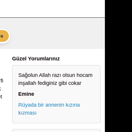
ra
Güzel Yorumlarınız
Sağolun Allah razı olsun hocam
fi
inşallah fediginiz gibi cokar
k
Emine
t
Rüyada bir annenin kızına
kızması