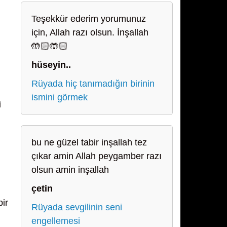
Teşekkür ederim yorumunuz
için, Allah razı olsun. İnşallah
🤲🏻🤲🏻
hüseyin..
Rüyada hiç tanımadığın birinin
ismini görmek
i
bu ne güzel tabir inşallah tez
çıkar amin Allah peygamber razı
olsun amin inşallah
çetin
bir
Rüyada sevgilinin seni
engellemesi