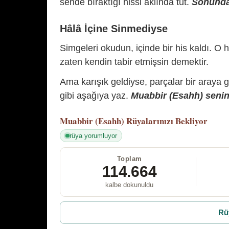
sende bıraktığı hissi aklında tut.
Sonunda 
Hâlâ İçine Sinmediyse
Simgeleri okudun, içinde bir his kaldı. O h
zaten kendin tabir etmişsin demektir.
Ama karışık geldiyse, parçalar bir araya 
gibi aşağıya yaz.
Muabbir (Esahh) senin 
Muabbir (Esahh)
Rüyalarınızı Bekliyor
rüya yorumluyor
Toplam
114.664
kalbe dokunuldu
Rü