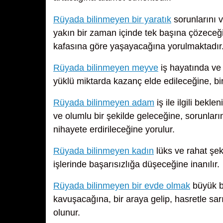
Rüyada bilinmeyen bir yaratık
sorunlarını 
yakın bir zaman içinde tek başına çözeceğin
kafasına göre yaşayacağına yorulmaktadır
Rüyada bilinmeyen meyve
iş hayatında ve 
yüklü miktarda kazanç elde edileceğine, bi
Rüyada bilinmeyen adam
iş ile ilgili bekl
ve olumlu bir şekilde geleceğine, sorunlar
nihayete erdirileceğine yorulur.
Rüyada bilinmeyen kadın
lüks ve rahat şek
işlerinde başarısızlığa düşeceğine inanılır.
Rüyada bilinmeyen bir evde olmak
büyük bi
kavuşacağına, bir araya gelip, hasretle sarı
olunur.