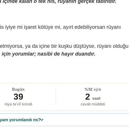
içinde kalan o tek his, rüyanın gerçek tabiridir.
is iyiye mi işaret kötüye mi, ayırt edebiliyorsan rüyanı
gelmiyorsa, ya da içine bir kuşku düştüyse, rüyanı olduğu
için yorumlar; nasibi de hayır duandır.
Bugün
%92 için
39
2
saat
rüya te’vîl kılındı
cevab müddeti
yam yorumlandı mı?