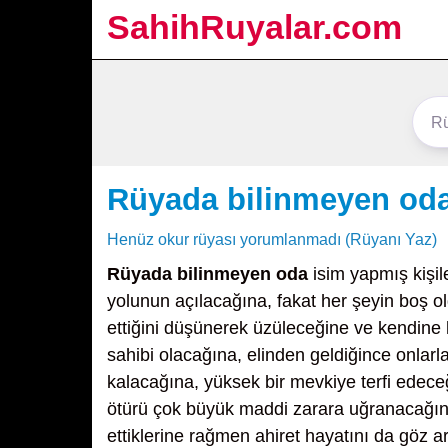
SahihRuyalar.com
Rüyada bilinmeyen od
Henüz okur rüyası yorumlanmadı (Rüyanı Yaz)
Rüyada bilinmeyen oda
isim yapmış kişil
yolunun açılacağına, fakat her şeyin boş 
ettiğini düşünerek üzüleceğine ve kendin
sahibi olacağına, elinden geldiğince onlarl
kalacağına, yüksek bir mevkiye terfi edeceğ
ötürü çok büyük maddi zarara uğranacağın
ettiklerine rağmen ahiret hayatını da göz 