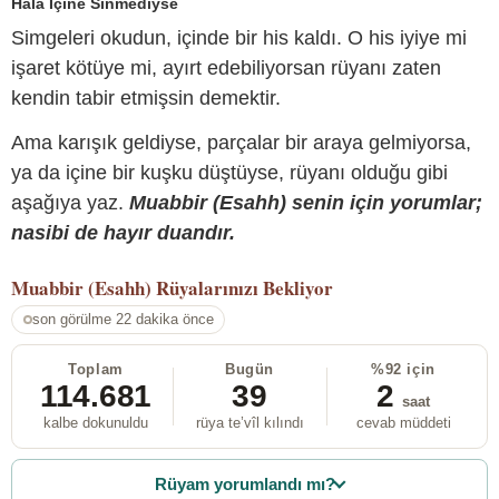
Hâlâ İçine Sinmediyse
Simgeleri okudun, içinde bir his kaldı. O his iyiye mi
işaret kötüye mi, ayırt edebiliyorsan rüyanı zaten
kendin tabir etmişsin demektir.
Ama karışık geldiyse, parçalar bir araya gelmiyorsa,
ya da içine bir kuşku düştüyse, rüyanı olduğu gibi
aşağıya yaz.
Muabbir (Esahh) senin için yorumlar;
nasibi de hayır duandır.
Muabbir (Esahh)
Rüyalarınızı Bekliyor
son görülme 22 dakika önce
Toplam
Bugün
%92 için
114.681
39
2
saat
kalbe dokunuldu
rüya te’vîl kılındı
cevab müddeti
Rüyam yorumlandı mı?