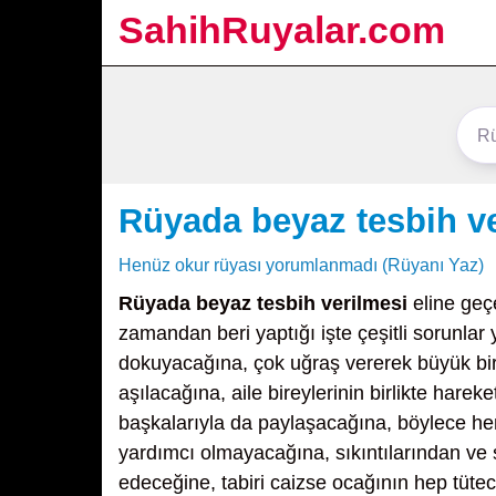
SahihRuyalar.com
Rüyada beyaz tesbih v
Henüz okur rüyası yorumlanmadı (Rüyanı Yaz)
Rüyada beyaz tesbih verilmesi
eline geç
zamandan beri yaptığı işte çeşitli sorunla
dokuyacağına, çok uğraş vererek büyük bir s
aşılacağına, aile bireylerinin birlikte hare
başkalarıyla da paylaşacağına, böylece he
yardımcı olmayacağına, sıkıntılarından ve
edeceğine, tabiri caizse ocağının hep tütec