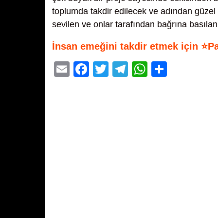
toplumda takdir edilecek ve adından güzel
sevilen ve onlar tarafından bağrına basıla
İnsan emeğini takdir etmek için ⭐P
E
F
T
T
W
S
m
a
wi
el
h
h
ail
c
tt
e
at
ar
e
er
gr
s
e
b
a
A
o
m
p
o
p
k