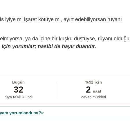
is iyiye mi işaret kötüye mi, ayırt edebiliyorsan rüyanı
gelmiyorsa, ya da içine bir kuşku düştüyse, rüyanı olduğu
için yorumlar; nasibi de hayır duandır.
Bugün
%92 için
32
2
saat
rüya te’vîl kılındı
cevab müddeti
yam yorumlandı mı?