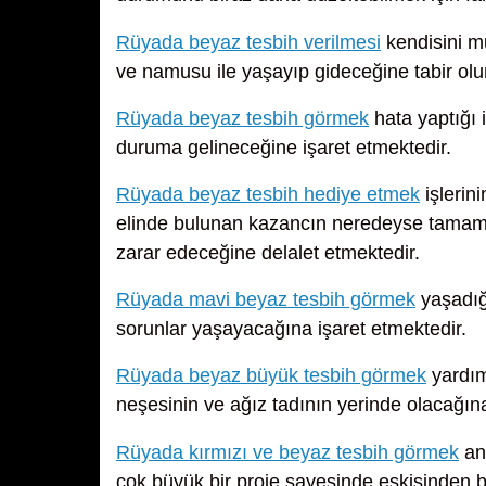
Rüyada beyaz tesbih verilmesi
kendisini m
ve namusu ile yaşayıp gideceğine tabir olu
Rüyada beyaz tesbih görmek
hata yaptığı i
duruma gelineceğine işaret etmektedir.
Rüyada beyaz tesbih hediye etmek
işlerin
elinde bulunan kazancın neredeyse tamamı
zarar edeceğine delalet etmektedir.
Rüyada mavi beyaz tesbih görmek
yaşadığ
sorunlar yaşayacağına işaret etmektedir.
Rüyada beyaz büyük tesbih görmek
yardım 
neşesinin ve ağız tadının yerinde olacağına
Rüyada kırmızı ve beyaz tesbih görmek
anc
çok büyük bir proje sayesinde eskisinden b