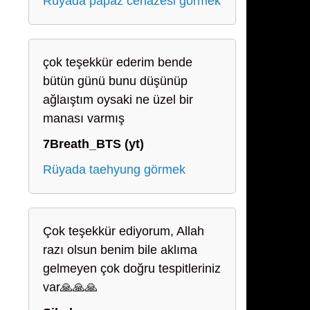
Rüyada papaz cenazesi görmek
çok teşekkür ederim bende
bütün günü bunu düşünüp
ağlaıştım oysaki ne üzel bir
manası varmış
7Breath_BTS (yt)
Rüyada taehyung görmek
Çok teşekkür ediyorum, Allah
razı olsun benim bile aklıma
gelmeyen çok doğru tespitleriniz
var🙏🙏🙏