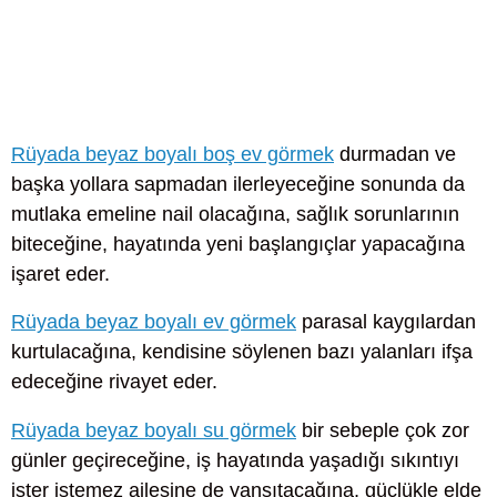
Rüyada beyaz boyalı boş ev görmek
durmadan ve
başka yollara sapmadan ilerleyeceğine sonunda da
mutlaka emeline nail olacağına, sağlık sorunlarının
biteceğine, hayatında yeni başlangıçlar yapacağına
işaret eder.
Rüyada beyaz boyalı ev görmek
parasal kaygılardan
kurtulacağına, kendisine söylenen bazı yalanları ifşa
edeceğine rivayet eder.
Rüyada beyaz boyalı su görmek
bir sebeple çok zor
günler geçireceğine, iş hayatında yaşadığı sıkıntıyı
ister istemez ailesine de yansıtacağına, güçlükle elde