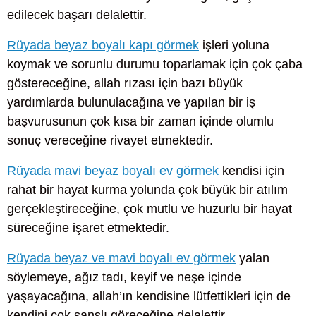
edilecek başarı delalettir.
Rüyada beyaz boyalı kapı görmek
işleri yoluna
koymak ve sorunlu durumu toparlamak için çok çaba
göstereceğine, allah rızası için bazı büyük
yardımlarda bulunulacağına ve yapılan bir iş
başvurusunun çok kısa bir zaman içinde olumlu
sonuç vereceğine rivayet etmektedir.
Rüyada mavi beyaz boyalı ev görmek
kendisi için
rahat bir hayat kurma yolunda çok büyük bir atılım
gerçekleştireceğine, çok mutlu ve huzurlu bir hayat
süreceğine işaret etmektedir.
Rüyada beyaz ve mavi boyalı ev görmek
yalan
söylemeye, ağız tadı, keyif ve neşe içinde
yaşayacağına, allah’ın kendisine lütfettikleri için de
kendini çok şanslı göreceğine delalettir.