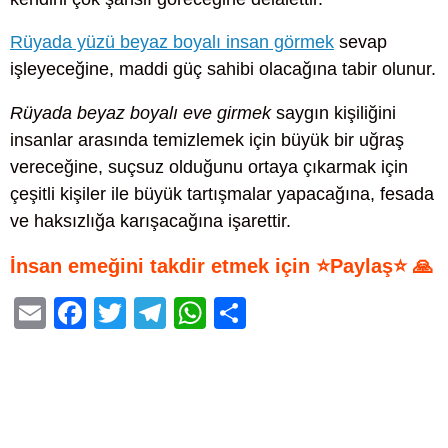
Rüyada yüzü beyaz boyalı insan görmek
sevap
işleyeceğine, maddi güç sahibi olacağına tabir olunur.
Rüyada beyaz boyalı eve girmek
saygın kişiliğini
insanlar arasında temizlemek için büyük bir uğraş
vereceğine, suçsuz olduğunu ortaya çıkarmak için
çeşitli kişiler ile büyük tartışmalar yapacağına, fesada
ve haksızlığa karışacağına işarettir.
İnsan emeğini takdir etmek için ⭐Paylaş⭐ 🙏
E
F
T
T
W
S
m
a
wi
el
h
h
ail
c
tt
e
at
ar
e
er
gr
s
e
b
a
A