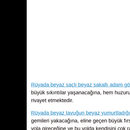
Rüyada beyaz saçlı beyaz sakallı adam g
büyük sıkıntılar yaşanacağına, hem huzuru
rivayet etmektedir.
Rüyada beyaz tavuğun beyaz yumurtladığ
gemileri yakacağına, eline geçen büyük fırsa
yola gireceğine ve bu yolda kendisini çok r