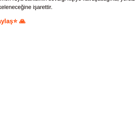
eleneceğine işarettir.
aylaş⭐ 🙏