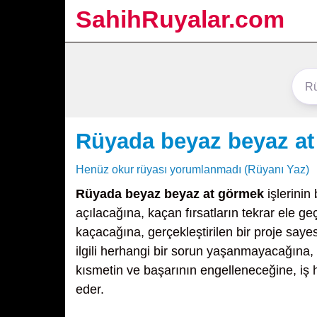
SahihRuyalar.com
Rüyada beyaz beyaz a
Henüz okur rüyası yorumlanmadı (Rüyanı Yaz)
Rüyada beyaz beyaz at görmek
işlerinin 
açılacağına, kaçan fırsatların tekrar ele geç
kaçacağına, gerçekleştirilen bir proje say
ilgili herhangi bir sorun yaşanmayacağına,
kısmetin ve başarının engelleneceğine, iş 
eder.