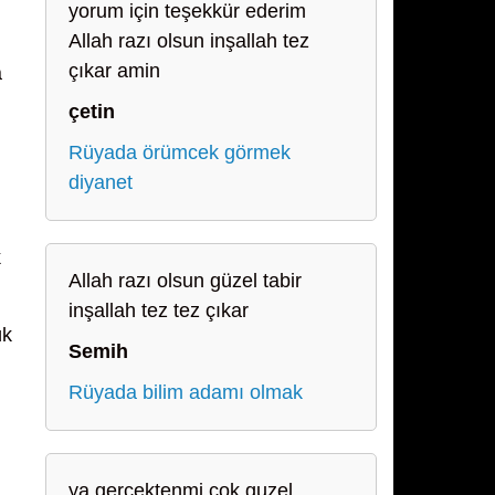
yorum için teşekkür ederim
Allah razı olsun inşallah tez
çıkar amin
a
çetin
Rüyada örümcek görmek
diyanet
k
Allah razı olsun güzel tabir
inşallah tez tez çıkar
ük
Semih
Rüyada bilim adamı olmak
ya gercektenmi cok guzel