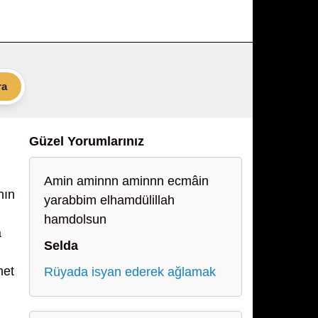
ra
Güzel Yorumlarınız
Amin aminnn aminnn ecmâin
nın
yarabbim elhamdülillah
hamdolsun
a
Selda
met
Rüyada isyan ederek ağlamak