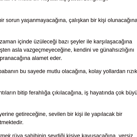
ir sorun yaşanmayacağına, çalışkan bir kişi olunacağın
zaman içinde üzüleceği bazı şeyler ile karşılaşacağına
 işten asla vazgeçmeyeceğine, kendini ve günahsızlığını
ıpranacağına alamet eder.
abanın bu sayede mutlu olacağına, kolay yollardan rızı
ntıların bitip ferahlığa çıkılacağına, iş hayatında çok büy
rine getireceğine, sevilen bir kişi ile yapılacak bir
tmektedir.
örmek
rüya sahibinin sevdiği kişiye kavuşacağına, yersiz