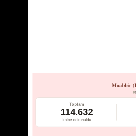
Muabbir (
Toplam
114.632
kalbe dokunuldu