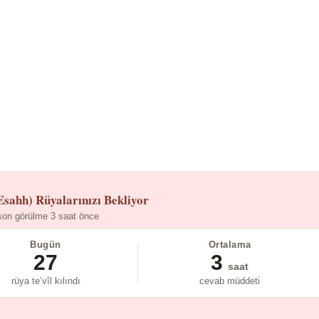
Esahh)
Rüyalarınızı Bekliyor
son görülme 3 saat önce
Bugün
Ortalama
27
3
saat
rüya te’vîl kılındı
cevab müddeti