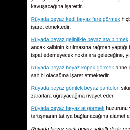
kavuşacağına işarettir.
Rüyada beyaz kedi beyaz fare görmek
hiçb
işaret etmektedir.
Rüyada beyaz gelinlikle beyaz ata binmek
ancak kalbinin kırılmasına rağmen yaptığı
ispat edemeyecek noktalara geleceğine, y
Rüyada beyaz beyaz köpek görmek
anne b
sahibi olacağına işaret etmektedir.
Rüyada beyaz gömlek beyaz pantolon
sıkı
zararlara uğrayacağına rivayet eder.
Rüyada beyaz beyaz at görmek
huzurunu ye
tartışmanın tatlıya bağlanacağına alamet e
Rüyada beyaz saçlı beyaz sakallı dede g