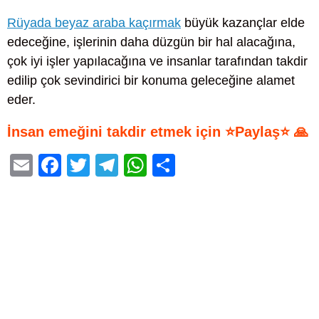
Rüyada beyaz araba kaçırmak
büyük kazançlar elde
edeceğine, işlerinin daha düzgün bir hal alacağına,
çok iyi işler yapılacağına ve insanlar tarafından takdir
edilip çok sevindirici bir konuma geleceğine alamet
eder.
İnsan emeğini takdir etmek için ⭐Paylaş⭐ 🙏
E
F
T
T
W
S
m
a
wi
el
h
h
ail
c
tt
e
at
ar
e
er
gr
s
e
b
a
A
o
m
p
o
p