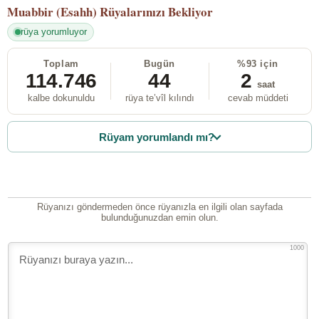
Muabbir (Esahh)
Rüyalarınızı Bekliyor
rüya yorumluyor
Toplam
Bugün
%93 için
114.746
44
2
saat
kalbe dokunuldu
rüya te’vîl kılındı
cevab müddeti
Rüyam yorumlandı mı?
Rüyanızı göndermeden önce rüyanızla en ilgili olan sayfada
bulunduğunuzdan emin olun.
1000