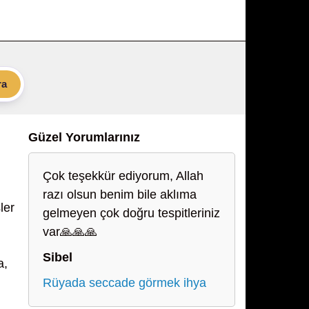
ra
Güzel Yorumlarınız
Çok teşekkür ediyorum, Allah
razı olsun benim bile aklıma
ler
gelmeyen çok doğru tespitleriniz
var🙏🙏🙏
Sibel
a,
Rüyada seccade görmek ihya