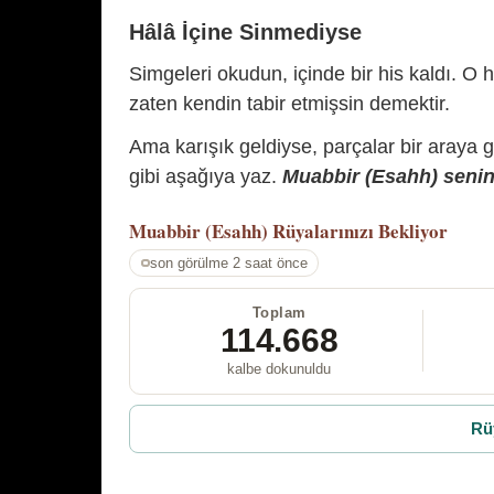
Hâlâ İçine Sinmediyse
Simgeleri okudun, içinde bir his kaldı. O h
zaten kendin tabir etmişsin demektir.
Ama karışık geldiyse, parçalar bir araya 
gibi aşağıya yaz.
Muabbir (Esahh) senin 
Muabbir (Esahh)
Rüyalarınızı Bekliyor
son görülme 2 saat önce
Toplam
114.668
kalbe dokunuldu
Rü