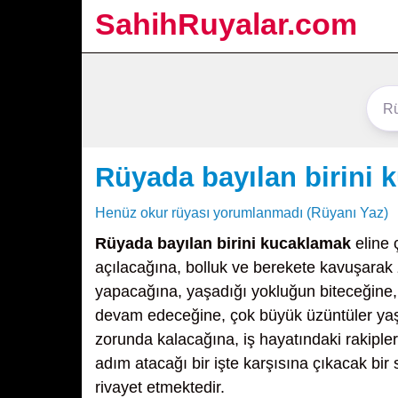
SahihRuyalar.com
Rüyada bayılan birini
Henüz okur rüyası yorumlanmadı (Rüyanı Yaz)
Rüyada bayılan birini kucaklamak
eline 
açılacağına, bolluk ve berekete kavuşarak 
yapacağına, yaşadığı yokluğun biteceğine
devam edeceğine, çok büyük üzüntüler yaşa
zorunda kalacağına, iş hayatındaki rakipler
adım atacağı bir işte karşısına çıkacak bi
rivayet etmektedir.