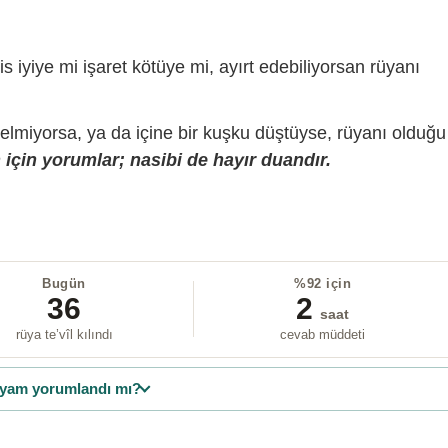
is iyiye mi işaret kötüye mi, ayırt edebiliyorsan rüyanı
gelmiyorsa, ya da içine bir kuşku düştüyse, rüyanı olduğu
için yorumlar; nasibi de hayır duandır.
Bugün
%92 için
36
2
saat
rüya te’vîl kılındı
cevab müddeti
yam yorumlandı mı?