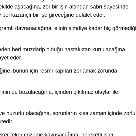
 şekilde aşacağına, zor bir işin altından sabrı sayesinde
bol kazançlı bir işe gireceğine delalet eder.
gramlı davranacağına, elinin şimdiye kadar hiç görmediğ
eden beri muzdarip olduğu hastalıktan kurtulacağına,
ayet eder.
ğine, bunun için resmi kapıları zorlamak zorunda
minin de bozulacağına, içinden çıkılmaz olaylar ile
e huzurlu olacağına, sorunların kısa zaman içinde zorlu
tedir.
eker teker çözüme kavuşacağına, bereketli işler