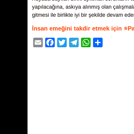
yapılacağına, askıya alınmış olan çalışmala
gitmesi ile birlikte iyi bir şekilde devam ede
İnsan emeğini takdir etmek için ⭐P
E
F
T
T
W
S
m
a
wi
el
h
h
ail
c
tt
e
at
ar
e
er
gr
s
e
b
a
A
o
m
p
o
p
k