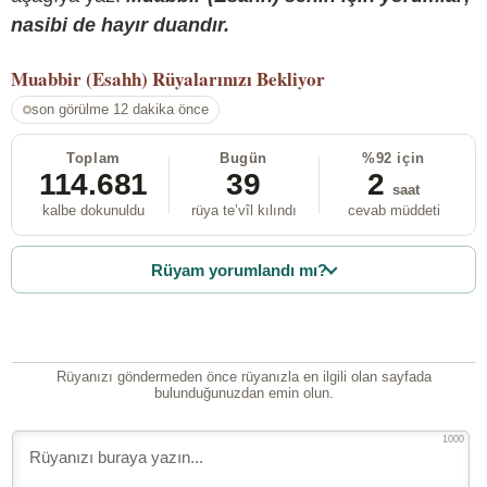
nasibi de hayır duandır.
Muabbir (Esahh)
Rüyalarınızı Bekliyor
son görülme 12 dakika önce
Toplam
Bugün
%92 için
114.681
39
2
saat
kalbe dokunuldu
rüya te’vîl kılındı
cevab müddeti
Rüyam yorumlandı mı?
Rüyanızı göndermeden önce rüyanızla en ilgili olan sayfada
bulunduğunuzdan emin olun.
1000