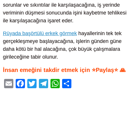
sorunlar ve sıkıntılar ile karşılaşacağına, iş yerinde
veriminin düşmesi sonucunda işini kaybetme tehlikesi
ile karşılaşacağına işaret eder.
Rüyada başörtülü erkek görmek
hayallerinin tek tek
gerçekleşmeye başlayacağına, işlerin günden güne
daha kötü bir hal alacağına, çok büyük çalışmalara
girileceğine tabir olunur.
İnsan emeğini takdir etmek için ⭐Paylaş⭐ 🙏
E
F
T
T
W
S
m
a
wi
el
h
h
ail
c
tt
e
at
ar
e
er
gr
s
e
b
a
A
o
m
p