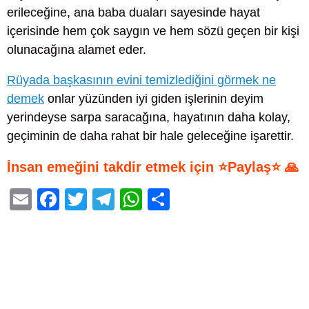
erileceğine, ana baba duaları sayesinde hayat
içerisinde hem çok saygın ve hem sözü geçen bir kişi
olunacağına alamet eder.
Rüyada başkasının evini temizlediğini görmek ne
demek
onlar yüzünden iyi giden işlerinin deyim
yerindeyse sarpa saracağına, hayatının daha kolay,
geçiminin de daha rahat bir hale geleceğine işarettir.
İnsan emeğini takdir etmek için ⭐Paylaş⭐ 🙏
E
F
T
T
W
S
m
a
wi
el
h
h
ail
c
tt
e
at
ar
e
er
gr
s
e
b
a
A