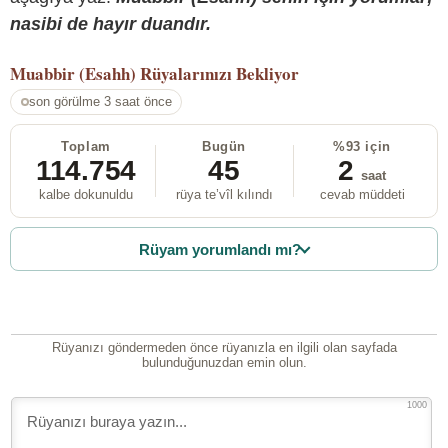
nasibi de hayır duandır.
Muabbir (Esahh)
Rüyalarınızı Bekliyor
son görülme 3 saat önce
Toplam
Bugün
%93 için
114.754
45
2
saat
kalbe dokunuldu
rüya te’vîl kılındı
cevab müddeti
Rüyam yorumlandı mı?
Rüyanızı göndermeden önce rüyanızla en ilgili olan sayfada
bulunduğunuzdan emin olun.
1000