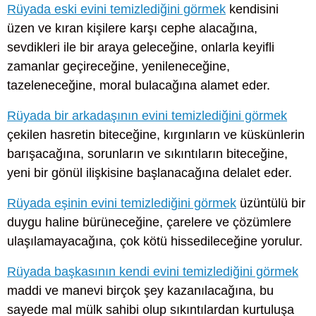
Rüyada eski evini temizlediğini görmek
kendisini
üzen ve kıran kişilere karşı cephe alacağına,
sevdikleri ile bir araya geleceğine, onlarla keyifli
zamanlar geçireceğine, yenileneceğine,
tazeleneceğine, moral bulacağına alamet eder.
Rüyada bir arkadaşının evini temizlediğini görmek
çekilen hasretin biteceğine, kırgınların ve küskünlerin
barışacağına, sorunların ve sıkıntıların biteceğine,
yeni bir gönül ilişkisine başlanacağına delalet eder.
Rüyada eşinin evini temizlediğini görmek
üzüntülü bir
duygu haline bürüneceğine, çarelere ve çözümlere
ulaşılamayacağına, çok kötü hissedileceğine yorulur.
Rüyada başkasının kendi evini temizlediğini görmek
maddi ve manevi birçok şey kazanılacağına, bu
sayede mal mülk sahibi olup sıkıntılardan kurtuluşa