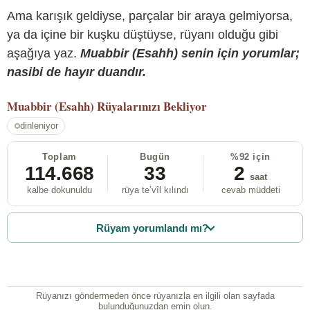
Ama karışık geldiyse, parçalar bir araya gelmiyorsa,
ya da içine bir kuşku düştüyse, rüyanı olduğu gibi
aşağıya yaz.
Muabbir (Esahh) senin için yorumlar;
nasibi de hayır duandır.
Muabbir (Esahh)
Rüyalarınızı Bekliyor
dinleniyor
Toplam
Bugün
%92 için
114.668
33
2
saat
kalbe dokunuldu
rüya te’vîl kılındı
cevab müddeti
Rüyam yorumlandı mı?
Rüyanızı göndermeden önce rüyanızla en ilgili olan sayfada
bulunduğunuzdan emin olun.