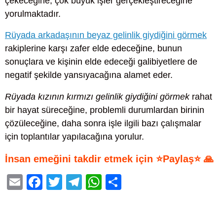
çekeceğine, çok büyük işler gerçekleştireceğine
yorulmaktadır.
Rüyada arkadaşının beyaz gelinlik giydiğini görmek
rakiplerine karşı zafer elde edeceğine, bunun
sonuçlara ve kişinin elde edeceği galibiyetlere de
negatif şekilde yansıyacağına alamet eder.
Rüyada kızının kırmızı gelinlik giydiğini görmek
rahat
bir hayat süreceğine, problemli durumlardan birinin
çözüleceğine, daha sonra işle ilgili bazı çalışmalar
için toplantılar yapılacağına yorulur.
İnsan emeğini takdir etmek için ⭐Paylaş⭐ 🙏
E
F
T
T
W
S
m
a
wi
el
h
h
ail
c
tt
e
at
ar