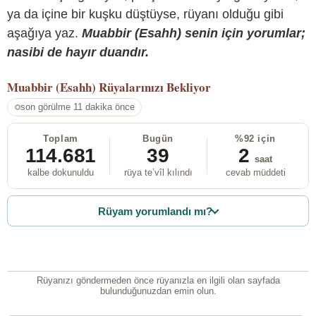
ya da içine bir kuşku düştüyse, rüyanı olduğu gibi
aşağıya yaz.
Muabbir (Esahh) senin için yorumlar;
nasibi de hayır duandır.
Muabbir (Esahh)
Rüyalarınızı Bekliyor
son görülme 11 dakika önce
Toplam
Bugün
%92 için
114.681
39
2
saat
kalbe dokunuldu
rüya te’vîl kılındı
cevab müddeti
Rüyam yorumlandı mı?
Rüyanızı göndermeden önce rüyanızla en ilgili olan sayfada
bulunduğunuzdan emin olun.