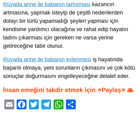
Rüyada anne ile babanın tartışması
kazancın
artmasına, yapmak isteyip de çeşitli nedenlerden
dolayı bir türlü yapamadığı şeyleri yapması için
kendisine yardımcı olacağına ve rahat edip hayatın
tadını çıkarması için gereken ne varsa yerine
getireceğine tabir olunur.
Rüyada anne ile babanın evlenmesi
iş hayatında
başarılı olmaya, yeni sorunların çıkmasını ve çok kötü
sonuçlar doğurmasını engelleyeceğine delalet eder.
İnsan emeğini takdir etmek için ⭐Paylaş⭐ 🙏
E
F
T
T
W
S
m
a
wi
el
h
h
ail
c
tt
e
at
ar
e
er
gr
s
e