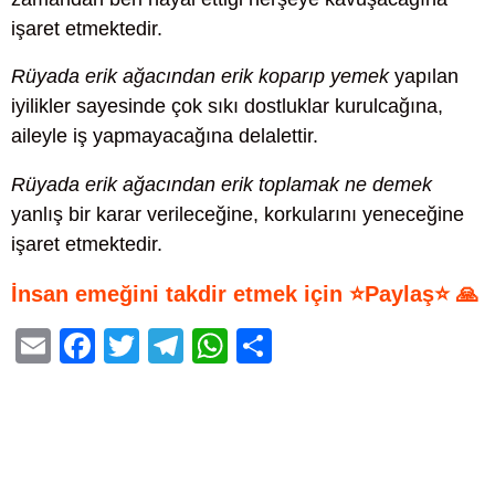
işaret etmektedir.
Rüyada erik ağacından erik koparıp yemek
yapılan
iyilikler sayesinde çok sıkı dostluklar kurulcağına,
aileyle iş yapmayacağına delalettir.
Rüyada erik ağacından erik toplamak ne demek
yanlış bir karar verileceğine, korkularını yeneceğine
işaret etmektedir.
İnsan emeğini takdir etmek için ⭐Paylaş⭐ 🙏
E
F
T
T
W
S
m
a
wi
el
h
h
ail
c
tt
e
at
ar
e
er
gr
s
e
b
a
A