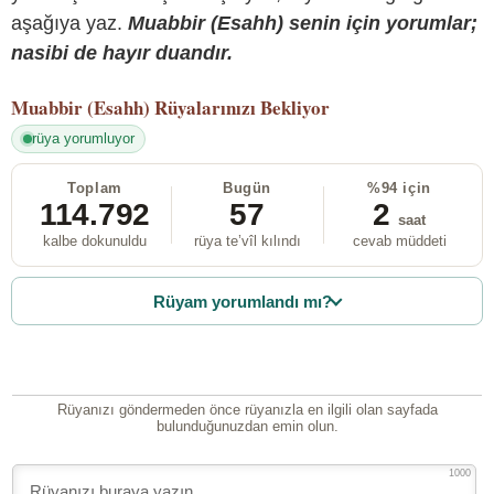
aşağıya yaz.
Muabbir (Esahh) senin için yorumlar;
nasibi de hayır duandır.
Muabbir (Esahh)
Rüyalarınızı Bekliyor
rüya yorumluyor
Toplam
Bugün
%94 için
114.792
57
2
saat
kalbe dokunuldu
rüya te’vîl kılındı
cevab müddeti
Rüyam yorumlandı mı?
Rüyanızı göndermeden önce rüyanızla en ilgili olan sayfada
bulunduğunuzdan emin olun.
1000