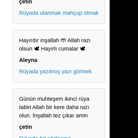
çetin
Rüyada utanmak mahçup olmak
Hayırdır inşallah 🤲 Allah razı
olsun 🕊️ Hayırlı cumalar 🕊️
Aleyna
Rüyada yazılmış yazı görmek
Günün muhteşem ikinci rüya
tabiri Allah bir kere daha razı
olun. İnşallah tez çıkar amin
çetin