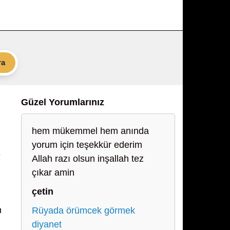
ra
Güzel Yorumlarınız
hem mükemmel hem anında
yorum için teşekkür ederim
e
Allah razı olsun inşallah tez
çıkar amin
çetin
n
Rüyada örümcek görmek
diyanet