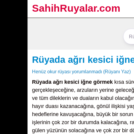
SahihRuyalar.com
Rüyada ağrı kesici iğ
Henüz okur rüyası yorumlanmadı (Rüyanı Yaz)
Rüyada ağrı kesici iğne görmek
kısa sür
gerçekleşeceğine, arzuların yerine gelece
ve tüm dileklerin ve duaların kabul olacağı
hayır duası kazanacağına, gönül ilişkisi yaşa
hedeflerine kavuşacağına, büyük bir sorun
işlerinin çok zor bir durumda kalacağına, r
gülen yüzünün solacağına ve çok zor bir dö