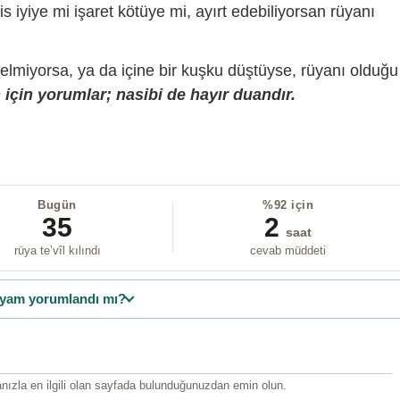
is iyiye mi işaret kötüye mi, ayırt edebiliyorsan rüyanı
gelmiyorsa, ya da içine bir kuşku düştüyse, rüyanı olduğu
için yorumlar; nasibi de hayır duandır.
Bugün
%92 için
35
2
saat
rüya te’vîl kılındı
cevab müddeti
yam yorumlandı mı?
ızla en ilgili olan sayfada bulunduğunuzdan emin olun.