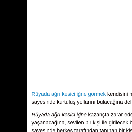
Rüyada ağrı kesici iğne görmek
kendisini h
sayesinde kurtuluş yollarını bulacağına del
Rüyada ağrı kesici iğne
kazançta zarar ede
yaşanacağına, sevilen bir kişi ile girilecek
sayesinde herkes tarafından tanınan bir kişi