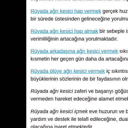
Rüyada ağrı kesici hap vermek
gerçek huzu
bir sürede üstesinden gelineceğine yorulma
Rüyada ağrı kesici hap almak
bir sebeple 
verimliliğinin artacağına yorulmaktadır.
Rüyada arkadaşına ağrı kesici vermek
sıkı
kısmetin her geçen gün daha da artacağına 
Rüyada ölüye ağrı kesici vermek
iç sıkıntı
büyüklerinin sözlerinin de bir faydasının 
Rüyada ağrı kesici
zaferi ve başarıyı göğü
vermeden hareket edeceğine alamet etmek
Rüyada ağrı kesici içmek
eve huzurun ve be
yardım ve destek ile telafi edileceğine, dua
olacağına işaret etmektedir.