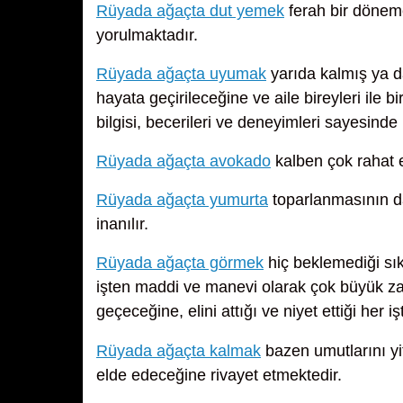
Rüyada ağaçta dut yemek
ferah bir döneme 
yorulmaktadır.
Rüyada ağaçta uyumak
yarıda kalmış ya da
hayata geçirileceğine ve aile bireyleri ile 
bilgisi, becerileri ve deneyimleri sayesind
Rüyada ağaçta avokado
kalben çok rahat e
Rüyada ağaçta yumurta
toparlanmasının d
inanılır.
Rüyada ağaçta görmek
hiç beklemediği sık
işten maddi ve manevi olarak çok büyük zara
geçeceğine, elini attığı ve niyet ettiği her iş
Rüyada ağaçta kalmak
bazen umutlarını yi
elde edeceğine rivayet etmektedir.