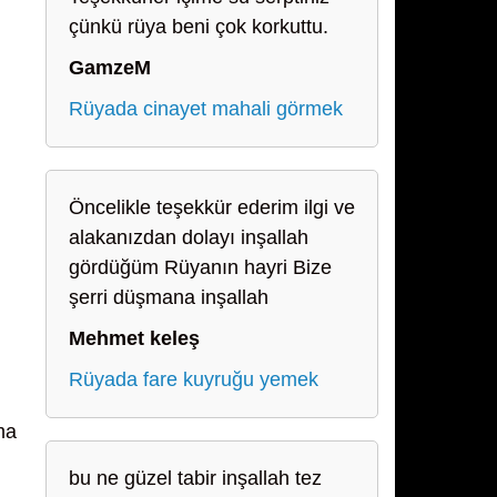
çünkü rüya beni çok korkuttu.
GamzeM
Rüyada cinayet mahali görmek
Öncelikle teşekkür ederim ilgi ve
alakanızdan dolayı inşallah
gördüğüm Rüyanın hayri Bize
şerri düşmana inşallah
Mehmet keleş
Rüyada fare kuyruğu yemek
ma
bu ne güzel tabir inşallah tez