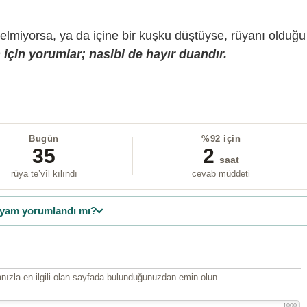
gelmiyorsa, ya da içine bir kuşku düştüyse, rüyanı olduğu
için yorumlar; nasibi de hayır duandır.
Bugün
%92 için
35
2
saat
rüya te’vîl kılındı
cevab müddeti
yam yorumlandı mı?
ızla en ilgili olan sayfada bulunduğunuzdan emin olun.
1000