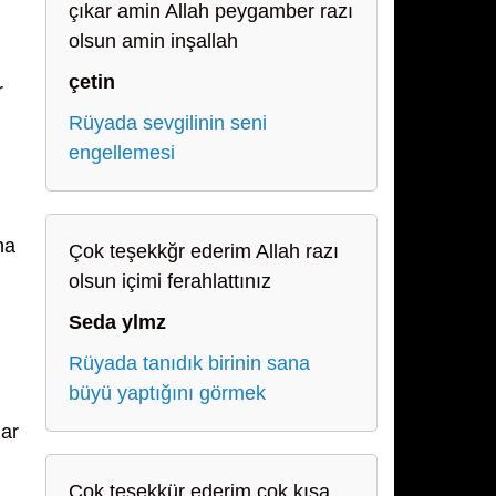
çıkar amin Allah peygamber razı
olsun amin inşallah
çetin
r
Rüyada sevgilinin seni
engellemesi
na
Çok teşekkğr ederim Allah razı
olsun içimi ferahlattınız
Seda ylmz
Rüyada tanıdık birinin sana
büyü yaptığını görmek
lar
Çok teşekkür ederim çok kısa