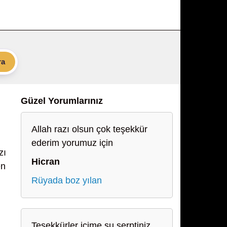
ra
Güzel Yorumlarınız
Allah razı olsun çok teşekkür
ederim yorumuz için
zı
Hicran
en
Rüyada boz yılan
Teşekkürler içime su serptiniz