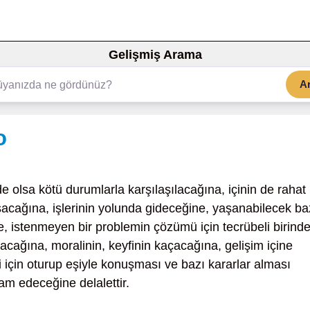
Gelişmiş Arama
A
o
de olsa kötü durumlarla karşılaşılacağına, içinin de rahat
anışacağına, işlerinin yolunda gideceğine, yaşanabilecek ba
ne, istenmeyen bir problemin çözümü için tecrübeli birind
lacağına, moralinin, keyfinin kaçacağına, gelişim içine
si için oturup eşiyle konuşması ve bazı kararlar alması
am edeceğine delalettir.