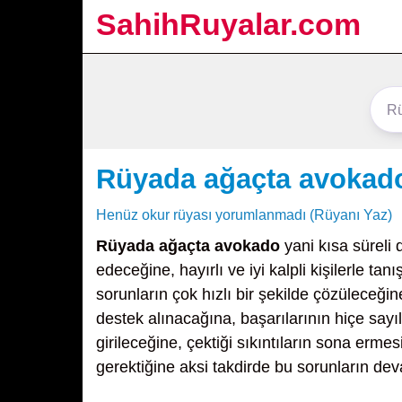
SahihRuyalar.com
Rüyada ağaçta avokad
Henüz okur rüyası yorumlanmadı (Rüyanı Yaz)
Rüyada ağaçta avokado
yani kısa süreli 
edeceğine, hayırlı ve iyi kalpli kişilerle t
sorunların çok hızlı bir şekilde çözüleceği
destek alınacağına, başarılarının hiçe sayı
girileceğine, çektiği sıkıntıların sona erme
gerektiğine aksi takdirde bu sorunların dev