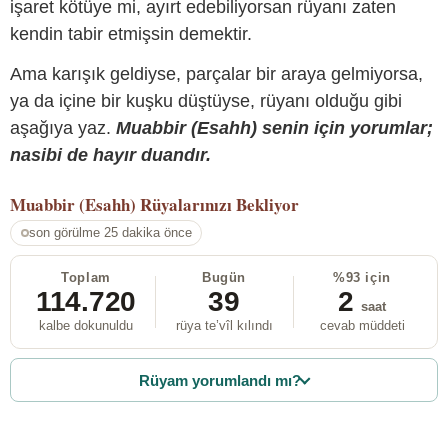
işaret kötüye mi, ayırt edebiliyorsan rüyanı zaten
kendin tabir etmişsin demektir.
Ama karışık geldiyse, parçalar bir araya gelmiyorsa,
ya da içine bir kuşku düştüyse, rüyanı olduğu gibi
aşağıya yaz.
Muabbir (Esahh) senin için yorumlar;
nasibi de hayır duandır.
Muabbir (Esahh)
Rüyalarınızı Bekliyor
son görülme 25 dakika önce
Toplam
Bugün
%93 için
114.720
39
2
saat
kalbe dokunuldu
rüya te’vîl kılındı
cevab müddeti
Rüyam yorumlandı mı?