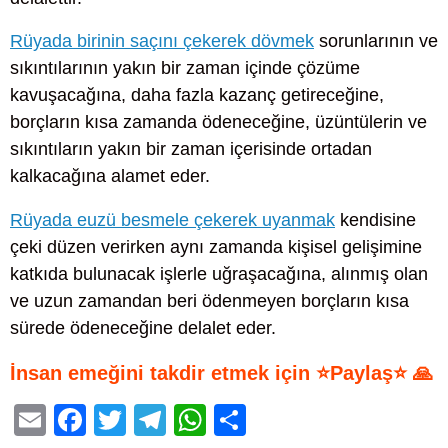
Rüyada birinin saçını çekerek dövmek
sorunlarının ve
sıkıntılarının yakın bir zaman içinde çözüme
kavuşacağına, daha fazla kazanç getireceğine,
borçların kısa zamanda ödeneceğine, üzüntülerin ve
sıkıntıların yakın bir zaman içerisinde ortadan
kalkacağına alamet eder.
Rüyada euzü besmele çekerek uyanmak
kendisine
çeki düzen verirken aynı zamanda kişisel gelişimine
katkıda bulunacak işlerle uğraşacağına, alınmış olan
ve uzun zamandan beri ödenmeyen borçların kısa
sürede ödeneceğine delalet eder.
İnsan emeğini takdir etmek için ⭐Paylaş⭐ 🙏
E
F
T
T
W
S