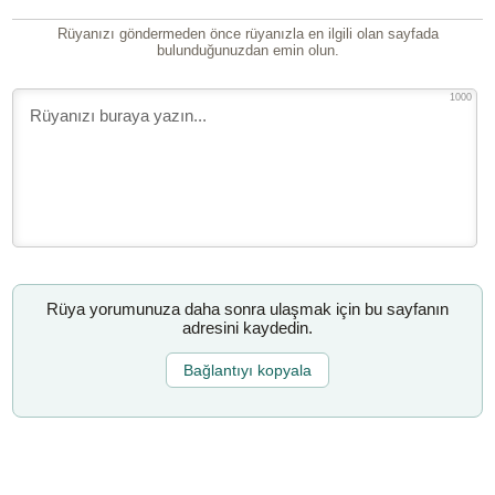
Rüyanızı göndermeden önce rüyanızla en ilgili olan sayfada
bulunduğunuzdan emin olun.
1000
Rüya yorumunuza daha sonra ulaşmak için bu sayfanın
adresini kaydedin.
Bağlantıyı kopyala