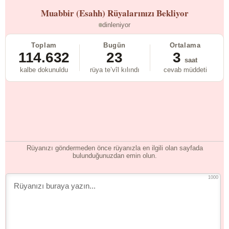
Muabbir (Esahh)
Rüyalarınızı Bekliyor
dinleniyor
Toplam
Bugün
Ortalama
114.632
23
3
saat
kalbe dokunuldu
rüya te’vîl kılındı
cevab müddeti
Rüyanızı göndermeden önce rüyanızla en ilgili olan sayfada
bulunduğunuzdan emin olun.
1000