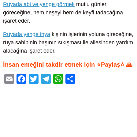
Rüyada abi ve yenge görmek
mutlu günler
göreceğine, hem neşeyi hem de keyfi tadacağına
işaret eder.
Rüyada yenge ihya
kişinin işlerinin yoluna gireceğine,
rüya sahibinin başının sıkışması ile ailesinden yardım
alacağına işaret eder.
İnsan emeğini takdir etmek için ⭐Paylaş⭐ 🙏
E
F
T
T
W
S
m
a
wi
el
h
h
ail
c
tt
e
at
ar
e
er
gr
s
e
b
a
A
o
m
p