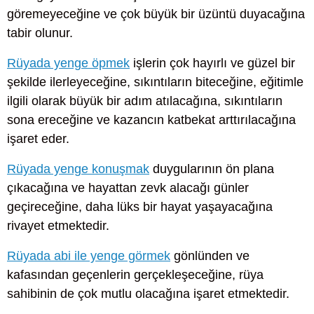
göremeyeceğine ve çok büyük bir üzüntü duyacağına
tabir olunur.
Rüyada yenge öpmek
işlerin çok hayırlı ve güzel bir
şekilde ilerleyeceğine, sıkıntıların biteceğine, eğitimle
ilgili olarak büyük bir adım atılacağına, sıkıntıların
sona ereceğine ve kazancın katbekat arttırılacağına
işaret eder.
Rüyada yenge konuşmak
duygularının ön plana
çıkacağına ve hayattan zevk alacağı günler
geçireceğine, daha lüks bir hayat yaşayacağına
rivayet etmektedir.
Rüyada abi ile yenge görmek
gönlünden ve
kafasından geçenlerin gerçekleşeceğine, rüya
sahibinin de çok mutlu olacağına işaret etmektedir.