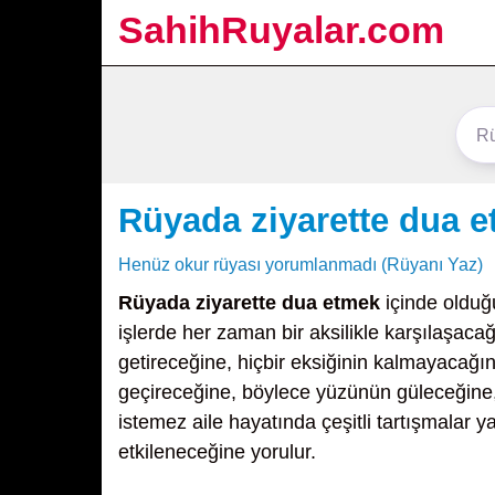
SahihRuyalar.com
Rüyada ziyarette dua 
Henüz okur rüyası yorumlanmadı (Rüyanı Yaz)
Rüyada ziyarette dua etmek
içinde olduğ
işlerde her zaman bir aksilikle karşılaşaca
getireceğine, hiçbir eksiğinin kalmayacağın
geçireceğine, böylece yüzünün güleceğine, 
istemez aile hayatında çeşitli tartışmalar 
etkileneceğine yorulur.