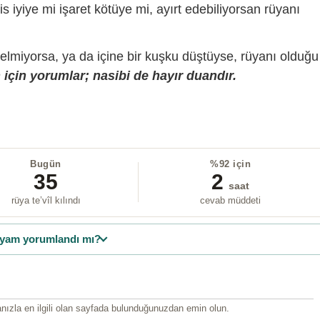
is iyiye mi işaret kötüye mi, ayırt edebiliyorsan rüyanı
gelmiyorsa, ya da içine bir kuşku düştüyse, rüyanı olduğu
için yorumlar; nasibi de hayır duandır.
Bugün
%92 için
35
2
saat
rüya te’vîl kılındı
cevab müddeti
yam yorumlandı mı?
ızla en ilgili olan sayfada bulunduğunuzdan emin olun.