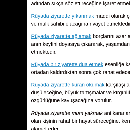
adından sıkça söz ettireceğine işaret etmek
Rüyada ziyarette yıkanmak
maddi olarak ço
ve mülk sahibi olacağına rivayet etmektedir
Rüyada ziyarette ağlamak
borçlarını azar 
anın keyfini doyasıya çıkararak, yaşamdan 
etmektedir.
Rüyada bir ziyarette dua etmek
esenliğe k
ortadan kaldırdıktan sonra çok rahat edece
Rüyada ziyarette kuran okumak
karşılaşıl
düşüleceğine, büyük tartışmalar ve kırgınlı
özgürlüğüne kavuşacağına yorulur.
Rüyada ziyarette mum yakmak
ani kararla
olan kişinin rahat bir hayat süreceğine, k
alamet eder.