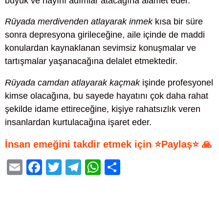
büyük ve hayırlı adımlar atacağına alamet eder.
Rüyada merdivenden atlayarak inmek
kısa bir süre
sonra depresyona girileceğine, aile içinde de maddi
konulardan kaynaklanan sevimsiz konuşmalar ve
tartışmalar yaşanacağına delalet etmektedir.
Rüyada camdan atlayarak kaçmak
işinde profesyonel
kimse olacağına, bu sayede hayatını çok daha rahat
şekilde idame ettireceğine, kişiye rahatsızlık veren
insanlardan kurtulacağına işaret eder.
İnsan emeğini takdir etmek için ⭐Paylaş⭐ 🙏
E
F
T
T
W
S
m
a
wi
el
h
h
ail
c
tt
e
at
ar
e
er
gr
s
e