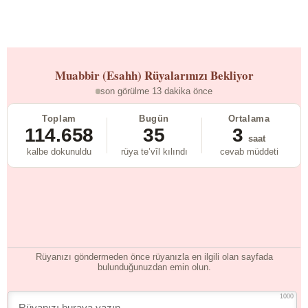
Muabbir (Esahh)
Rüyalarınızı Bekliyor
son görülme 13 dakika önce
Toplam
Bugün
Ortalama
114.658
35
3
saat
kalbe dokunuldu
rüya te’vîl kılındı
cevab müddeti
Rüyanızı göndermeden önce rüyanızla en ilgili olan sayfada
bulunduğunuzdan emin olun.
1000