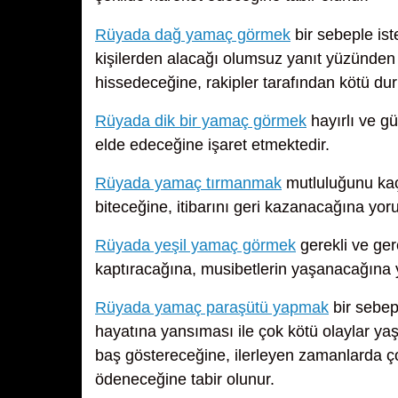
Rüyada dağ yamaç görmek
bir sebeple ist
kişilerden alacağı olumsuz yanıt yüzünden i
hissedeceğine, rakipler tarafından kötü du
Rüyada dik bir yamaç görmek
hayırlı ve gü
elde edeceğine işaret etmektedir.
Rüyada yamaç tırmanmak
mutluluğunu kaç
biteceğine, itibarını geri kazanacağına yoru
Rüyada yeşil yamaç görmek
gerekli ve ger
kaptıracağına, musibetlerin yaşanacağına 
Rüyada yamaç paraşütü yapmak
bir sebepl
hayatına yansıması ile çok kötü olaylar yaş
baş göstereceğine, ilerleyen zamanlarda çok
ödeneceğine tabir olunur.