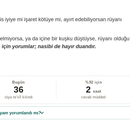
is iyiye mi işaret kötüye mi, ayırt edebiliyorsan rüyanı
gelmiyorsa, ya da içine bir kuşku düştüyse, rüyanı olduğu
için yorumlar; nasibi de hayır duandır.
Bugün
%92 için
36
2
saat
rüya te’vîl kılındı
cevab müddeti
yam yorumlandı mı?