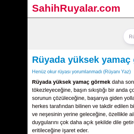
SahihRuyalar.com
Rüyada yüksek yamaç
Henüz okur rüyası yorumlanmadı (Rüyanı Yaz)
Rüyada yüksek yamaç görmek
daha sonr
tökezleyeceğine, başın sıkıştığı bir anda ç
sorunun çözüleceğine, başarıya giden yolla
herkes tarafından bilinen ve takdir edilen 
ve neşesinin yerine geleceğine, özellikle ail
duygularını çok daha açık şekilde dile geti
eritileceğine işaret eder.