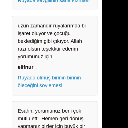
Rüyada sevgilinin sana kızması
uzun zamandır rüyalarımda bi
işaret oluyor ve çocuğu
beklediğim gibi çıkıyor. Allah
razı olsun teşekkür ederim
yorumunuz için
elifnur
Rüyada ölmüş birinin birinin
öleceğini söylemesi
Esahh, yorumunuz beni çok
mutlu etti. Hemen geri dönüş
yapmanız bizler için büyük bir