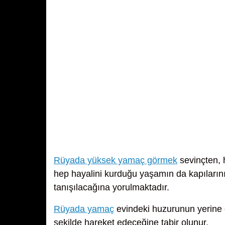
Rüyada yüksek yamaç görmek
sevinçten, 
hep hayalini kurduğu yaşamın da kapıların
tanışılacağına yorulmaktadır.
Rüyada yamaç
evindeki huzurunun yerine ge
şekilde hareket edeceğine tabir olunur.