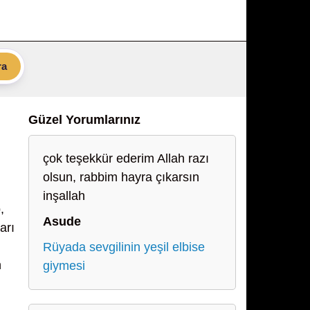
ra
Güzel Yorumlarınız
çok teşekkür ederim Allah razı
olsun, rabbim hayra çıkarsın
inşallah
,
Asude
arı
Rüyada sevgilinin yeşil elbise
n
giymesi