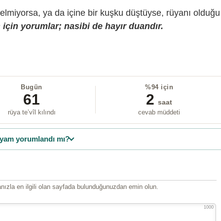
gelmiyorsa, ya da içine bir kuşku düştüyse, rüyanı olduğu
için yorumlar; nasibi de hayır duandır.
Bugün
%94 için
61
2
saat
rüya te’vîl kılındı
cevab müddeti
yam yorumlandı mı?
ızla en ilgili olan sayfada bulunduğunuzdan emin olun.
1000