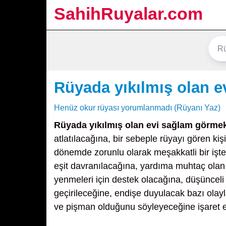
SahihRuyalar.com
Rüyada yıkılmış olan 
Henüz okur rüyası yorumlanmadı (Rüyanı Yaz)
Rüyada yıkılmış olan evi sağlam görme
atlatılacağına, bir sebeple rüyayı gören ki
dönemde zorunlu olarak meşakkatli bir işt
eşit davranılacağına, yardıma muhtaç olan 
yenmeleri için destek olacağına, düşünceli 
geçirileceğine, endişe duyulacak bazı olay
ve pişman olduğunu söyleyeceğine işaret e