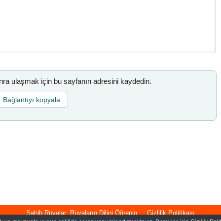
a ulaşmak için bu sayfanın adresini kaydedin.
Bağlantıyı kopyala
Sahih Rüyalar: Rüyaların Dilini Öğrenin
Gizlilik Politikası