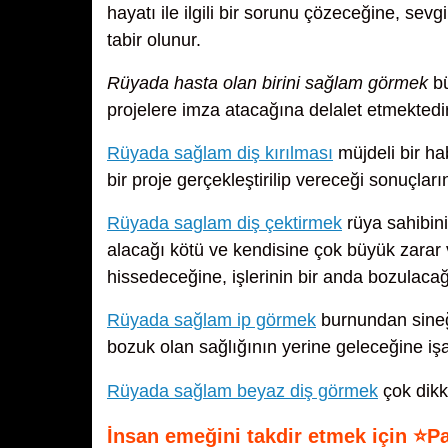
hayatı ile ilgili bir sorunu çözeceğine, sev
tabir olunur.
Rüyada hasta olan birini sağlam görmek
bü
projelere imza atacağına delalet etmektedir
Rüyada sağlam diş kırılması
müjdeli bir ha
bir proje gerçekleştirilip vereceği sonuçla
Rüyada saglam diş çektirmek
rüya sahibin
alacağı kötü ve kendisine çok büyük zarar
hissedeceğine, işlerinin bir anda bozulacağ
Rüyada sağlam ip görmek
burnundan sineğ
bozuk olan sağlığının yerine geleceğine işa
Rüyada sağlam beyaz diş görmek
çok dikk
İnsan emeğini takdir etmek için ⭐P