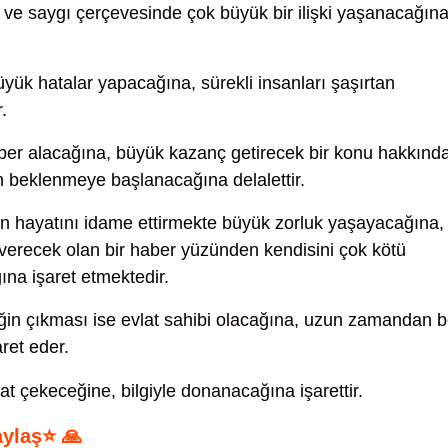
gi ve saygı çerçevesinde çok büyük bir ilişki yaşanacağın
yük hatalar yapacağına, sürekli insanları şaşırtan
.
ber alacağına, büyük kazanç getirecek bir konu hakkınd
rın beklenmeye başlanacağına delalettir.
in hayatını idame ettirmekte büyük zorluk yaşayacağına,
 verecek olan bir haber yüzünden kendisini çok kötü
ına işaret etmektedir.
in çıkması ise evlat sahibi olacağına, uzun zamandan b
ret eder.
at çekeceğine, bilgiyle donanacağına işarettir.
aylaş⭐ 🙏