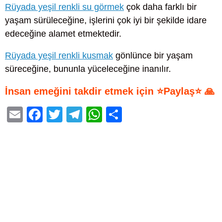
Rüyada yeşil renkli su görmek
çok daha farklı bir
yaşam sürüleceğine, işlerini çok iyi bir şekilde idare
edeceğine alamet etmektedir.
Rüyada yeşil renkli kusmak
gönlünce bir yaşam
süreceğine, bununla yüceleceğine inanılır.
İnsan emeğini takdir etmek için ⭐Paylaş⭐ 🙏
E
F
T
T
W
S
m
a
wi
el
h
h
ail
c
tt
e
at
ar
e
er
gr
s
e
b
a
A
o
m
p
o
p