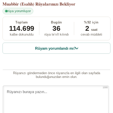
Muabbir (Esahh)
Rüyalarınızı Bekliyor
rüya yorumluyor
Toplam
Bugün
%92 için
114.699
36
2
saat
kalbe dokunuldu
rüya te’vîl kılındı
cevab müddeti
Rüyam yorumlandı mı?
Rüyanızı göndermeden önce rüyanızla en ilgili olan sayfada
bulunduğunuzdan emin olun.
1000