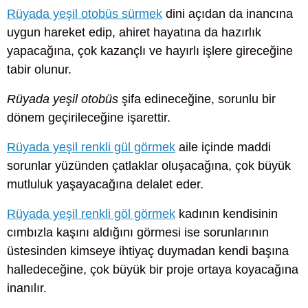
Rüyada yeşil otobüs sürmek
dini açıdan da inancına
uygun hareket edip, ahiret hayatına da hazırlık
yapacağına, çok kazançlı ve hayırlı işlere gireceğine
tabir olunur.
Rüyada yeşil otobüs
şifa edineceğine, sorunlu bir
dönem geçirileceğine işarettir.
Rüyada yeşil renkli gül görmek
aile içinde maddi
sorunlar yüzünden çatlaklar oluşacağına, çok büyük
mutluluk yaşayacağına delalet eder.
Rüyada yeşil renkli göl görmek
kadının kendisinin
cımbızla kaşını aldığını görmesi ise sorunlarının
üstesinden kimseye ihtiyaç duymadan kendi başına
halledeceğine, çok büyük bir proje ortaya koyacağına
inanılır.