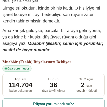
Hâlâ İçine Sinmediyse
Simgeleri okudun, içinde bir his kaldı. O his iyiye mi
işaret kötüye mi, ayırt edebiliyorsan rüyanı zaten
kendin tabir etmişsin demektir.
Ama karışık geldiyse, parçalar bir araya gelmiyorsa,
ya da içine bir kuşku düştüyse, rüyanı olduğu gibi
aşağıya yaz.
Muabbir (Esahh) senin için yorumlar;
nasibi de hayır duandır.
Muabbir (Esahh)
Rüyalarınızı Bekliyor
rüya yorumluyor
Toplam
Bugün
%92 için
114.704
36
2
saat
kalbe dokunuldu
rüya te’vîl kılındı
cevab müddeti
Rüyam yorumlandı mı?