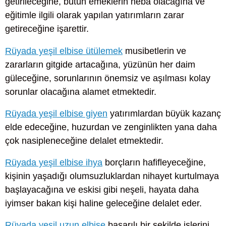
getirileceğine, bütün emeklerin heba olacağına ve
eğitimle ilgili olarak yapılan yatırımların zarar
getireceğine işarettir.
Rüyada yeşil elbise ütülemek
musibetlerin ve
zararların gitgide artacağına, yüzünün her daim
güleceğine, sorunlarının önemsiz ve aşılması kolay
sorunlar olacağına alamet etmektedir.
Rüyada yeşil elbise giyen
yatırımlardan büyük kazanç
elde edeceğine, huzurdan ve zenginlikten yana daha
çok nasipleneceğine delalet etmektedir.
Rüyada yeşil elbise ihya
borçların hafifleyeceğine,
kişinin yaşadığı olumsuzluklardan nihayet kurtulmaya
başlayacağına ve eskisi gibi neşeli, hayata daha
iyimser bakan kişi haline geleceğine delalet eder.
Rüyada yeşil uzun elbise
başarılı bir şekilde işlerini