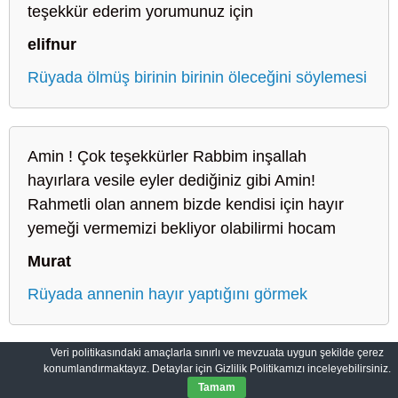
teşekkür ederim yorumunuz için
elifnur
Rüyada ölmüş birinin birinin öleceğini söylemesi
Amin ! Çok teşekkürler Rabbim inşallah
hayırlara vesile eyler dediğiniz gibi Amin!
Rahmetli olan annem bizde kendisi için hayır
yemeği vermemizi bekliyor olabilirmi hocam
Murat
Rüyada annenin hayır yaptığını görmek
Veri politikasındaki amaçlarla sınırlı ve mevzuata uygun şekilde çerez
konumlandırmaktayız. Detaylar için Gizlilik Politikamızı inceleyebilirsiniz.
Sahih Rüyalar: Rüyaların Dilini Öğrenin
Gizlilik Politikası
Tamam
© 2012-2026
SahihRuyalar.com
|
Tüm Hakları Saklıdır.