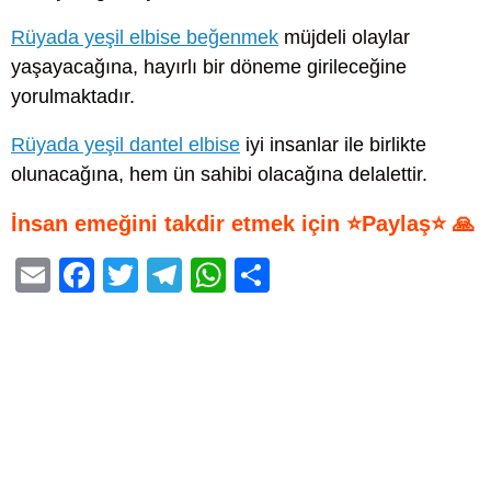
Rüyada yeşil elbise beğenmek
müjdeli olaylar
yaşayacağına, hayırlı bir döneme girileceğine
yorulmaktadır.
Rüyada yeşil dantel elbise
iyi insanlar ile birlikte
olunacağına, hem ün sahibi olacağına delalettir.
İnsan emeğini takdir etmek için ⭐Paylaş⭐ 🙏
E
F
T
T
W
S
m
a
wi
el
h
h
ail
c
tt
e
at
ar
e
er
gr
s
e
b
a
A
o
m
p
o
p