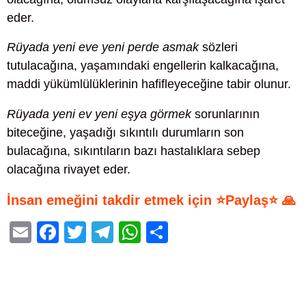
eder.
Rüyada yeni eve yeni perde asmak
sözleri
tutulacağına, yaşamındaki engellerin kalkacağına,
maddi yükümlülüklerinin hafifleyeceğine tabir olunur.
Rüyada yeni ev yeni eşya görmek
sorunlarının
biteceğine, yaşadığı sıkıntılı durumların son
bulacağına, sıkıntıların bazı hastalıklara sebep
olacağına rivayet eder.
İnsan emeğini takdir etmek için ⭐Paylaş⭐ 🙏
E
F
T
T
W
S
m
a
wi
el
h
h
ail
c
tt
e
at
ar
e
er
gr
s
e