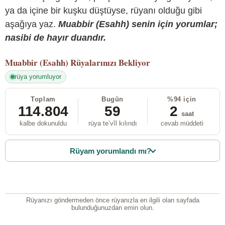
ya da içine bir kuşku düştüyse, rüyanı olduğu gibi
aşağıya yaz.
Muabbir (Esahh) senin için yorumlar;
nasibi de hayır duandır.
Muabbir (Esahh)
Rüyalarınızı Bekliyor
rüya yorumluyor
Toplam
Bugün
%94 için
114.804
59
2
saat
kalbe dokunuldu
rüya te’vîl kılındı
cevab müddeti
Rüyam yorumlandı mı?
Rüyanızı göndermeden önce rüyanızla en ilgili olan sayfada
bulunduğunuzdan emin olun.