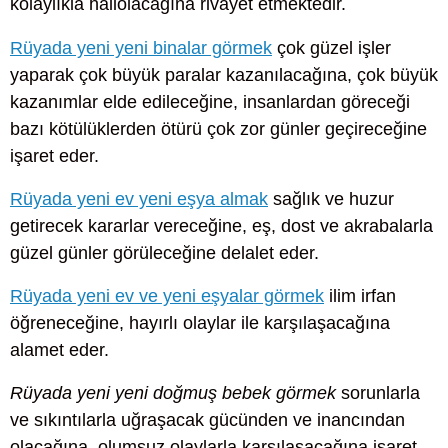
kolaylıkla hallolacağına rivayet etmektedir.
Rüyada yeni yeni binalar görmek
çok güzel işler
yaparak çok büyük paralar kazanılacağına, çok büyük
kazanımlar elde edileceğine, insanlardan göreceği
bazı kötülüklerden ötürü çok zor günler geçireceğine
işaret eder.
Rüyada yeni ev yeni eşya almak
sağlık ve huzur
getirecek kararlar vereceğine, eş, dost ve akrabalarla
güzel günler görüleceğine delalet eder.
Rüyada yeni ev ve yeni eşyalar görmek
ilim irfan
öğreneceğine, hayırlı olaylar ile karşılaşacağına
alamet eder.
Rüyada yeni yeni doğmuş bebek görmek
sorunlarla
ve sıkıntılarla uğraşacak gücünden ve inancından
olacağına, olumsuz olaylarla karşılaşacağına işaret