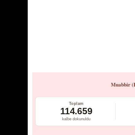
Muabbir (
Toplam
114.659
kalbe dokunuldu