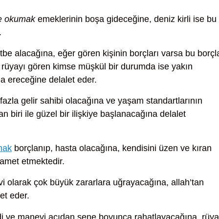
re okumak
emeklerinin boşa gideceğine, deniz kirli ise bu
.
tbe alacağına, eğer gören kişinin borçları varsa bu borçl
rüyayı gören kimse müşkül bir durumda ise yakın
a ereceğine delalet eder.
azla gelir sahibi olacağına ve yaşam standartlarının
 biri ile güzel bir ilişkiye başlanacağına delalet
mak
borçlanıp, hasta olacağına, kendisini üzen ve kıran
lamet etmektedir.
 olarak çok büyük zararlara uğrayacağına, allah’tan
et eder.
 ve manevi açıdan sene boyunca rahatlayacağına, rüya