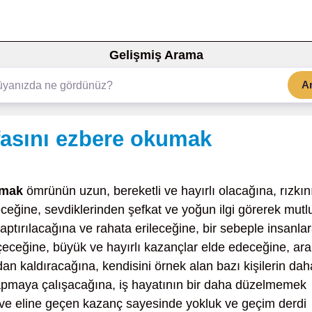
Gelişmiş Arama
A
fasını ezbere okumak
umak
ömrünün uzun, bereketli ve hayırlı olacağına, rızkın
eğine, sevdiklerinden şefkat ve yoğun ilgi görerek mutl
aptırılacağına ve rahata erileceğine, bir sebeple insanla
eceğine, büyük ve hayırlı kazançlar elde edeceğine, ara
an kaldıracağına, kendisini örnek alan bazı kişilerin dah
 yapmaya çalışacağına, iş hayatının bir daha düzelmemek
ve eline geçen kazanç sayesinde yokluk ve geçim derdi