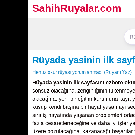
SahihRuyalar.com
Rüyada yasinin ilk say
Henüz okur rüyası yorumlanmadı (Rüyanı Yaz)
Rüyada yasinin ilk sayfasını ezbere ok
sonsuz olacağına, zenginliğinin tükenmeyec
olacağına, yeni bir eğitim kurumuna kayıt y
küsüp kendi başına bir hayat yaşamayı seç
sıra iş hayatında yaşanan problemleri ortad
fazla cesaretleneceğine ve daha iyi işler
üzere bozulacağına, kazanacağı başarılar 