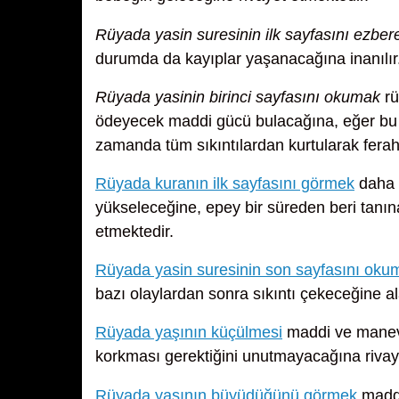
Rüyada yasin suresinin ilk sayfasını ezbe
durumda da kayıplar yaşanacağına inanılır
Rüyada yasinin birinci sayfasını okumak
rü
ödeyecek maddi gücü bulacağına, eğer bu 
zamanda tüm sıkıntılardan kurtularak ferah
Rüyada kuranın ilk sayfasını görmek
daha f
yükseleceğine, epey bir süreden beri tanınan
etmektedir.
Rüyada yasin suresinin son sayfasını oku
bazı olaylardan sonra sıkıntı çekeceğine a
Rüyada yaşının küçülmesi
maddi ve manevi
korkması gerektiğini unutmayacağına rivay
Rüyada yaşının büyüdüğünü görmek
maddi