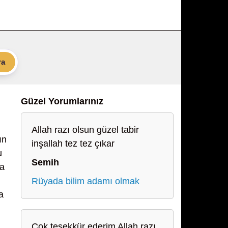
ra
Güzel Yorumlarınız
Allah razı olsun güzel tabir
ın
inşallah tez tez çıkar
u
Semih
ra
Rüyada bilim adamı olmak
a
Çok teşekkür ederim Allah razı