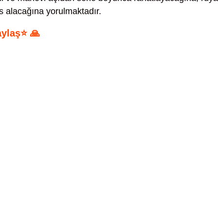
es alacağına yorulmaktadır.
aylaş⭐ 🙏