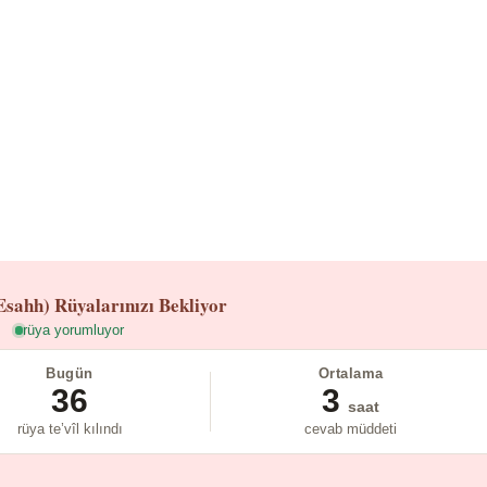
Esahh)
Rüyalarınızı Bekliyor
rüya yorumluyor
Bugün
Ortalama
36
3
saat
rüya te’vîl kılındı
cevab müddeti