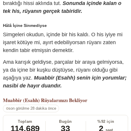
bıraktığı hissi aklında tut.
Sonunda içinde kalan o
tek his, rüyanın gerçek tabiridir.
Hâlâ İçine Sinmediyse
Simgeleri okudun, içinde bir his kaldı. O his iyiye mi
işaret kötüye mi, ayırt edebiliyorsan rüyanı zaten
kendin tabir etmişsin demektir.
Ama karışık geldiyse, parçalar bir araya gelmiyorsa,
ya da içine bir kuşku düştüyse, rüyanı olduğu gibi
aşağıya yaz.
Muabbir (Esahh) senin için yorumlar;
nasibi de hayır duandır.
Muabbir (Esahh)
Rüyalarınızı Bekliyor
son görülme 28 dakika önce
Toplam
Bugün
%92 için
114.689
33
2
saat