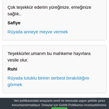
Çok teşekkür ederim yüreğinize, emeğinize
sağlık..
Safiye
Rüyada anneye meyve vermek
Teşekkürler.umarım bu mahkeme hayırlara
vesile olur.
Ruhi
Rüyada tutuklu birinin serbest bırakıldığını
görmek
Veri politikasındaki amaçlarla sınırlı ve mevzuata uygun şekilde çerez
konumlandırmaktayız. Detaylar için Gizlilik Politikamızı inceleyebilirsiniz.
Sahih Rüyalar: Rüyaların Dilini Öğrenin
Gizlilik Politikası