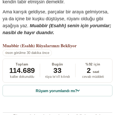
kendin tabir etmişsin demektir.
Ama karışık geldiyse, parçalar bir araya gelmiyorsa,
ya da içine bir kuşku düştüyse, rüyanı olduğu gibi
aşağıya yaz.
Muabbir (Esahh) senin için yorumlar;
nasibi de hayır duandır.
Muabbir (Esahh)
Rüyalarınızı Bekliyor
son görülme 30 dakika önce
Toplam
Bugün
%92 için
114.689
33
2
saat
kalbe dokunuldu
rüya te’vîl kılındı
cevab müddeti
Rüyam yorumlandı mı?