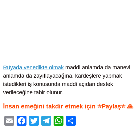
Rüyada venedikte olmak
maddi anlamda da manevi
anlamda da zayıflayacağına, kardeşlere yapmak
istedikleri iş konusunda maddi açıdan destek
verileceğine tabir olunur.
İnsan emeğini takdir etmek için ⭐Paylaş⭐ 🙏
E
F
T
T
W
S
m
a
wi
el
h
h