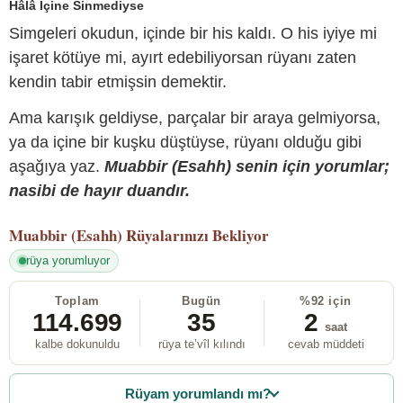
Hâlâ İçine Sinmediyse
Simgeleri okudun, içinde bir his kaldı. O his iyiye mi
işaret kötüye mi, ayırt edebiliyorsan rüyanı zaten
kendin tabir etmişsin demektir.
Ama karışık geldiyse, parçalar bir araya gelmiyorsa,
ya da içine bir kuşku düştüyse, rüyanı olduğu gibi
aşağıya yaz.
Muabbir (Esahh) senin için yorumlar;
nasibi de hayır duandır.
Muabbir (Esahh)
Rüyalarınızı Bekliyor
rüya yorumluyor
Toplam
Bugün
%92 için
114.699
35
2
saat
kalbe dokunuldu
rüya te’vîl kılındı
cevab müddeti
Rüyam yorumlandı mı?